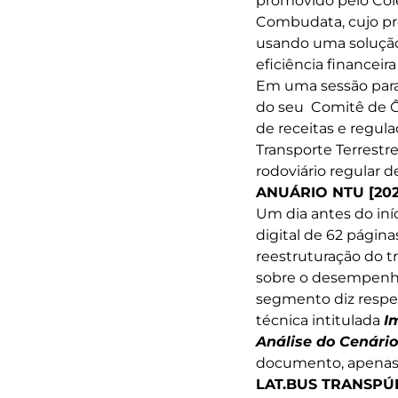
promovido pelo Cole
Combudata, cujo pro
usando uma solução
eficiência financeir
Em uma sessão paral
do seu Comitê de Ô
de receitas e regula
Transporte Terrestr
rodoviário regular 
ANUÁRIO NTU [202
Um dia antes do iní
digital de 62 págin
reestruturação do t
sobre o desempenho 
segmento diz respei
técnica intitulada
I
Análise do Cenário
documento, apenas
LAT.BUS TRANSPÚB