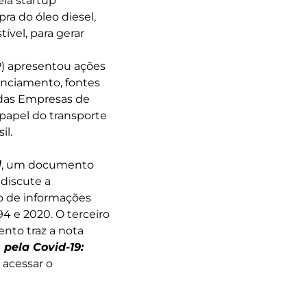
la startup
a do óleo diesel,
vel, para gerar
P) apresentou ações
anciamento, fontes
a das Empresas de
papel do transporte
il.
]
, um documento
discute a
o de informações
4 e 2020. O terceiro
nto traz a nota
pela Covid-19:
 acessar o