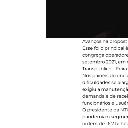
Avanços na proposta
Esse foi o principa
congrega operadores
setembro 2021, em c
Transpúblico – Feir
Nos painéis do enco
dificuldades se ala
exigiu a manutenção
demanda e de receit
funcionários e usuár
O presidente da NT
pandemia o segment
ordem de 16,7 bilhõe