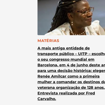
CATEGORIA:
MATÉRIAS
A mais antiga entidade de
transporte público – UITP – escol
o seu congresso mundial em
Barcelona, em 4 de junho deste a
para uma decisão histórica: elege
Renée Amilcar como a primeira
mulher a comandar os destinos d
veterana organização de 128 anos.
Entrevista realizada por Fred
Carvalho.