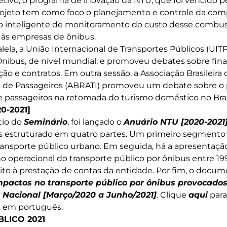
tivo, o programa de inovação da NTU, que foi vencido pe
jeto tem como foco o planejamento e controle da compr
 inteligente de monitoramento do custo desse combustí
a às empresas de ônibus.
ela, a União Internacional de Transportes Públicos (UIT
nibus, de nível mundial, e promoveu debates sobre fin
ção e contratos. Em outra sessão, a Associação Brasileir
e de Passageiros (ABRATI) promoveu um debate sobre o 
de passageiros na retomada do turismo doméstico no Bras
0-2021]
cio do
Seminário
, foi lançado o
Anuário NTU [2020-2021
as estruturado em quatro partes. Um primeiro segmento 
ransporte público urbano. Em seguida, há a apresentaçã
operacional do transporte público por ônibus entre 199
to à prestação de contas da entidade. Por fim, o docume
mpactos no transporte público por ônibus provocados 
 Nacional [Março/2020 a Junho/2021]
. Clique
aqui
para
 em português.
LICO 2021