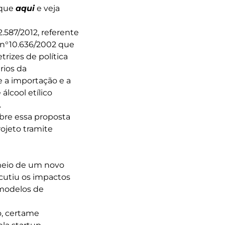
ique
aqui
e veja
2.587/2012, referente
i n°10.636/2002 que
trizes de política
rios da
 a importação e a
álcool etílico
.
bre essa proposta
ojeto tramite
 meio de um novo
scutiu os impactos
 modelos de
o, certame