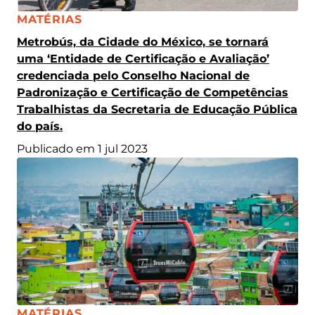
CATEGORIA:
MATÉRIAS
Metrobús, da Cidade do México, se tornará
uma ‘Entidade de Certificação e Avaliação’
credenciada pelo Conselho Nacional de
Padronização e Certificação de Competências
Trabalhistas da Secretaria de Educação Pública
do país.
Publicado em 1 jul 2023
CATEGORIA:
MATÉRIAS