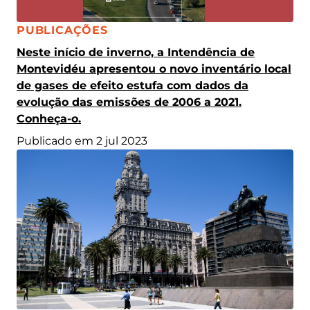
CATEGORIA:
PUBLICAÇÕES
Neste início de inverno, a Intendência de
Montevidéu apresentou o novo inventário local
de gases de efeito estufa com dados da
evolução das emissões de 2006 a 2021.
Conheça-o.
Publicado em 2 jul 2023