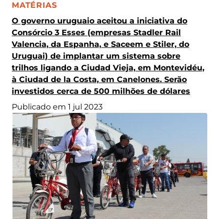
CATEGORIA:
MATÉRIAS
O governo uruguaio aceitou a iniciativa do
Consórcio 3 Esses (empresas Stadler Rail
Valencia, da Espanha, e Saceem e Stiler, do
Uruguai) de implantar um sistema sobre
trilhos ligando a Ciudad Vieja, em Montevidéu,
à Ciudad de la Costa, em Canelones. Serão
investidos cerca de 500 milhões de dólares
Publicado em 1 jul 2023