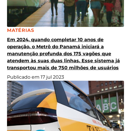
CATEGORIA:
MATÉRIAS
Em 2024, quando completar 10 anos de
operação, o Metrô do Panamá iniciará a
manutenção profunda dos 175 vagões que
atendem às suas duas linhas. Esse sistema já
transportou mais de 750 milhões de usuários
Publicado em 17 jul 2023