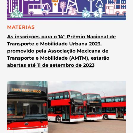
CATEGORIA:
MATÉRIAS
As inscrições para o 14º Prêmio Nacional de
Transporte e Mobilidade Urbana 2023,
promovido pela Associação Mexicana de
Transporte e Mobilidade (AMTM), estarão
abertas até 11 de setembro de 2023