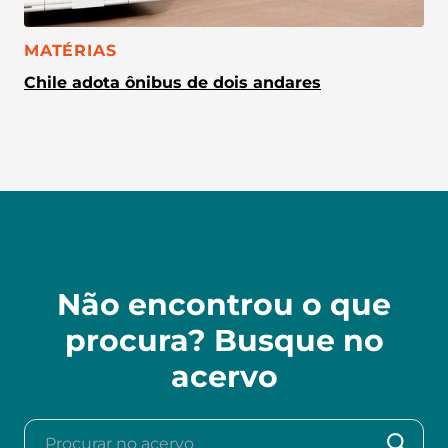
CATEGORIA:
MATÉRIAS
Chile adota ônibus de dois andares
Não encontrou o que
procura? Busque no
acervo
Procurar no acervo