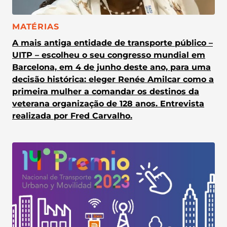
CATEGORIA:
MATÉRIAS
A mais antiga entidade de transporte público –
UITP – escolheu o seu congresso mundial em
Barcelona, em 4 de junho deste ano, para uma
decisão histórica: eleger Renée Amilcar como a
primeira mulher a comandar os destinos da
veterana organização de 128 anos. Entrevista
realizada por Fred Carvalho.