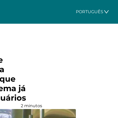
PORTUGUÊS
e
 a
 que
tema já
suários
2 minutos