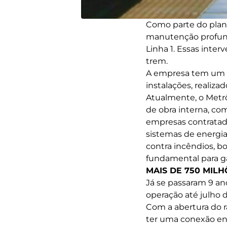
Como parte do plan
manutenção profunda
Linha 1. Essas inte
trem.
A empresa tem um p
instalações, realiz
Atualmente, o Metr
de obra interna, co
empresas contratadas
sistemas de energia
contra incêndios, bo
fundamental para g
MAIS DE 750 MIL
Já se passaram 9 an
operação até julho 
Com a abertura do r
ter uma conexão ent