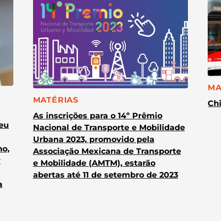
CA
MA
CATEGORIA:
MATÉRIAS
Chi
As inscrições para o 14º Prêmio
heu
Nacional de Transporte e Mobilidade
Urbana 2023, promovido pela
no,
Associação Mexicana de Transporte
r
e Mobilidade (AMTM), estarão
abertas até 11 de setembro de 2023
a