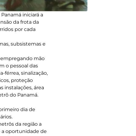
Panamá iniciará a
nsão da frota da
rridos por cada
mas, subsistemas e
o, empregando mão
om o pessoal das
férrea, sinalização,
icos, proteção
s instalações, área
etrô do Panamá.
primeiro dia de
ários.
etrôs da região a
o a oportunidade de