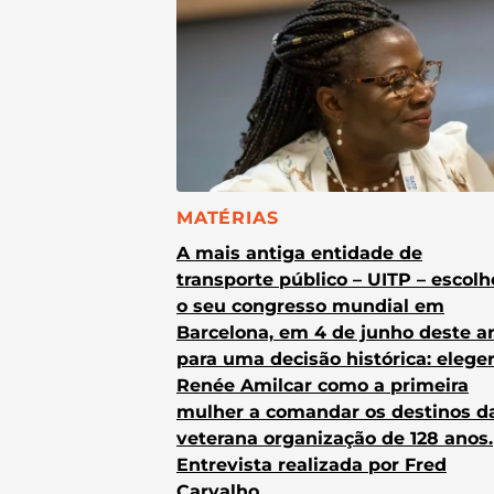
CATEGORIA:
MATÉRIAS
A mais antiga entidade de
transporte público – UITP – escol
o seu congresso mundial em
Barcelona, em 4 de junho deste a
para uma decisão histórica: elege
Renée Amilcar como a primeira
mulher a comandar os destinos d
veterana organização de 128 anos.
Entrevista realizada por Fred
Carvalho.