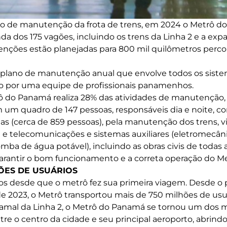
o de manutenção da frota de trens, em 2024 o Metrô do 
 dos 175 vagões, incluindo os trens da Linha 2 e a expa
rvenções estão planejadas para 800 mil quilômetros perco
lano de manutenção anual que envolve todos os siste
ado por uma equipe de profissionais panamenhos.
ô do Panamá realiza 28% das atividades de manutençã
m um quadro de 147 pessoas, responsáveis dia e noite, c
 (cerca de 859 pessoas), pela manutenção dos trens, via-
 e telecomunicações e sistemas auxiliares (eletromecân
mba de água potável), incluindo as obras civis de todas a
arantir o bom funcionamento e a correta operação do M
HÕES DE USUÁRIOS
os desde que o metrô fez sua primeira viagem. Desde o 
de 2023, o Metrô transportou mais de 750 milhões de usu
amal da Linha 2, o Metrô do Panamá se tornou um dos m
re o centro da cidade e seu principal aeroporto, abrind