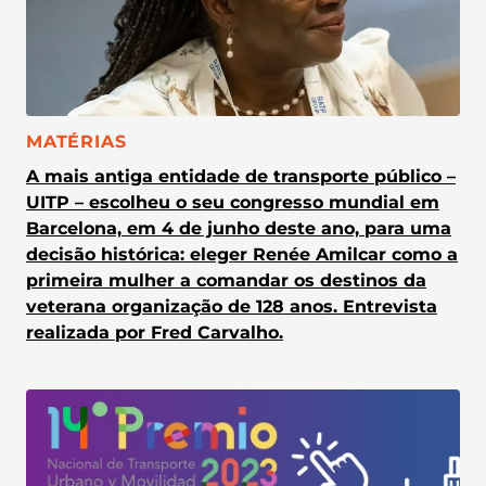
CATEGORIA:
MATÉRIAS
A mais antiga entidade de transporte público –
UITP – escolheu o seu congresso mundial em
Barcelona, em 4 de junho deste ano, para uma
decisão histórica: eleger Renée Amilcar como a
primeira mulher a comandar os destinos da
veterana organização de 128 anos. Entrevista
realizada por Fred Carvalho.