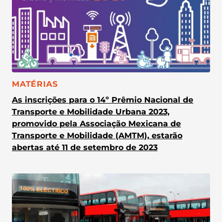
CATEGORIA:
MATÉRIAS
As inscrições para o 14º Prêmio Nacional de
Transporte e Mobilidade Urbana 2023,
promovido pela Associação Mexicana de
Transporte e Mobilidade (AMTM), estarão
abertas até 11 de setembro de 2023