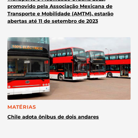
promovido pela Associação Mexicana de
Transporte e Mobilidade (AMTM), estarão
abertas até 11 de setembro de 2023
CATEGORIA:
MATÉRIAS
Chile adota ônibus de dois andares