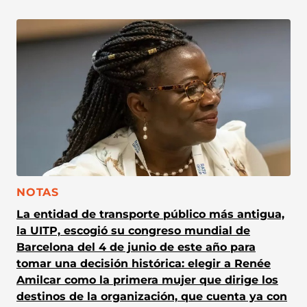
CATEGORÍA:
NOTAS
La entidad de transporte público más antigua,
la UITP, escogió su congreso mundial de
Barcelona del 4 de junio de este año para
tomar una decisión histórica: elegir a Renée
Amilcar como la primera mujer que dirige los
destinos de la organización, que cuenta ya con