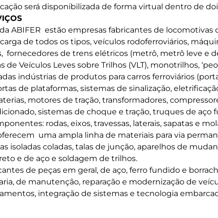
icação será disponibilizada de forma virtual dentro de do
VIÇOS
 da ABIFER estão empresas fabricantes de locomotivas di
 carga de todos os tipos, veículos rodoferroviários, máqu
 fornecedores de trens elétricos (metrô, metrô leve e de
as de Veículos Leves sobre Trilhos (VLT), monotrilhos, ‘pe
s indústrias de produtos para carros ferroviários (porta
rtas de plataformas, sistemas de sinalização, eletrificaçã
terias, motores de tração, transformadores, compressores
dicionado, sistemas de choque e tração, truques de aço f
onentes: rodas, eixos, travessas, laterais, sapatas e mol
oferecem uma ampla linha de materiais para via perma
ntas isoladas coladas, talas de junção, aparelhos de mudan
to e de aço e soldagem de trilhos.
cantes de peças em geral, de aço, ferro fundido e borrac
ria, de manutenção, reparação e modernização de veículo
amentos, integração de sistemas e tecnologia embarcada