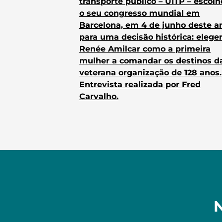
transporte público – UITP – escol
o seu congresso mundial em
Barcelona, em 4 de junho deste a
para uma decisão histórica: elege
Renée Amilcar como a primeira
mulher a comandar os destinos d
veterana organização de 128 anos.
Entrevista realizada por Fred
Carvalho.
N