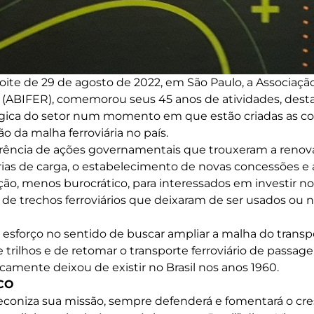
ite de 29 de agosto de 2022, em São Paulo, a Associação 
ia (ABIFER), comemorou seus 45 anos de atividades, dest
égica do setor num momento em que estão criadas as c
ão da malha ferroviária no país.
rência de ações governamentais que trouxeram a renov
rias de carga, o estabelecimento de novas concessões e a
ção, menos burocrático, para interessados em investir no
e trechos ferroviários que deixaram de ser usados ou 
o esforço no sentido de buscar ampliar a malha do trans
 trilhos e de retomar o transporte ferroviário de passag
icamente deixou de existir no Brasil nos anos 1960.
CO
econiza sua missão, sempre defenderá e fomentará o cr