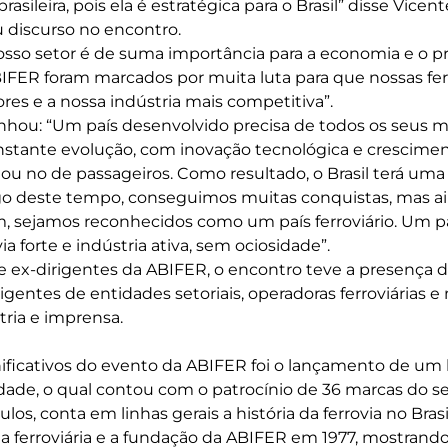
 brasileira, pois ela é estratégica para o Brasil” disse Vice
 discurso no encontro.
osso setor é de suma importância para a economia e o pr
IFER foram marcados por muita luta para que nossas fe
res e a nossa indústria mais competitiva”.
nhou: “Um país desenvolvido precisa de todos os seus m
stante evolução, com inovação tecnológica e cresciment
 ou no de passageiros. Como resultado, o Brasil terá uma
ngo deste tempo, conseguimos muitas conquistas, mas ai
im, sejamos reconhecidos como um país ferroviário. Um p
a forte e indústria ativa, sem ociosidade”.
e ex-dirigentes da ABIFER, o encontro teve a presença 
gentes de entidades setoriais, operadoras ferroviárias e 
tria e imprensa.
ificativos do evento da ABIFER foi o lançamento de um 
dade, o qual contou com o patrocínio de 36 marcas do set
los, conta em linhas gerais a história da ferrovia no Brasil
ria ferroviária e a fundação da ABIFER em 1977, mostrand