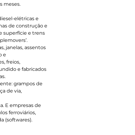
is meses.
esel-elétricas e
inas de construção e
 superfície e trens
oplemovers’.
s, janelas, assentos
o e
, freios,
undido e fabricados
as.
nente: grampos de
ça de via,
ha. E empresas de
s ferroviários,
 (softwares).