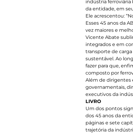
indústria ferroviária
da entidade, em seu
Ele acrescentou: “N
Esses 45 anos da AB
vez maiores e melho
Vicente Abate subli
integrados e em con
transporte de carga
sustentável. Ao lo
fazer para que, enf
composto por ferrovi
Além de dirigentes 
governamentais, diri
executivos da indús
LIVRO
Um dos pontos sign
dos 45 anos da enti
páginas e sete capítu
trajetória da indúst