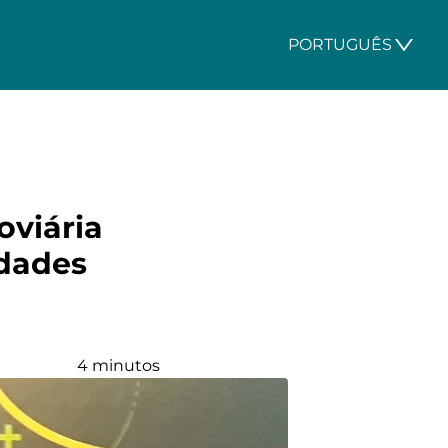
PORTUGUÊS
oviária
idades
4 minutos