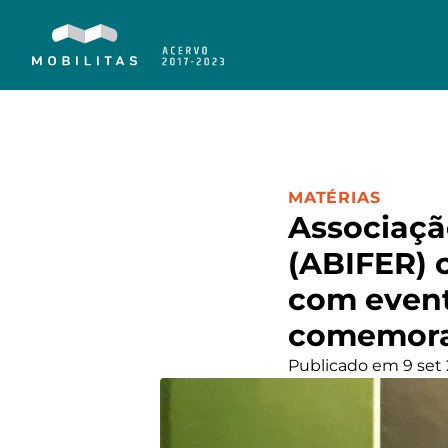
CATEGORIA:
MATÉRIAS
Associação
(ABIFER) 
com event
comemora
Publicado em 9 set