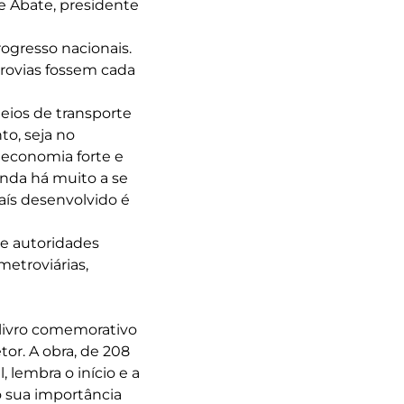
nte Abate, presidente
ogresso nacionais.
rrovias fossem cada
eios de transporte
o, seja no
 economia forte e
nda há muito a se
aís desenvolvido é
de autoridades
metroviárias,
livro comemorativo
or. A obra, de 208
, lembra o início e a
o sua importância