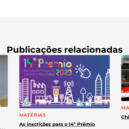
Publicações relacionadas
CA
MA
CATEGORIA:
MATÉRIAS
Chi
As inscrições para o 14º Prêmio