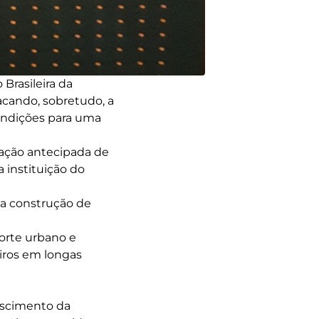
Brasileira da
acando, sobretudo, a
ondições para uma
ação antecipada de
 instituição do
na construção de
porte urbano e
eiros em longas
escimento da