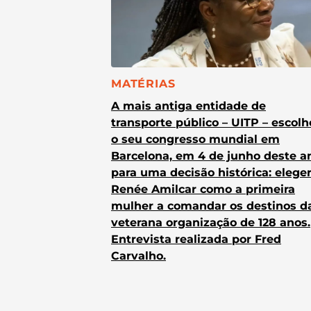
CATEGORIA:
MATÉRIAS
A mais antiga entidade de
transporte público – UITP – escol
o seu congresso mundial em
Barcelona, em 4 de junho deste a
para uma decisão histórica: elege
Renée Amilcar como a primeira
mulher a comandar os destinos d
veterana organização de 128 anos.
Entrevista realizada por Fred
Carvalho.