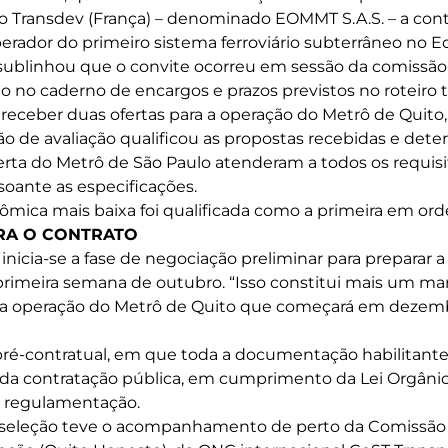
o Transdev (França) – denominado EOMMT S.A.S. – a con
perador do primeiro sistema ferroviário subterrâneo no E
sublinhou que o convite ocorreu em sessão da comissão
o no caderno de encargos e prazos previstos no roteiro t
 receber duas ofertas para a operação do Metrô de Quito,
ão de avaliação qualificou as propostas recebidas e det
erta do Metrô de São Paulo atenderam a todos os requisi
soante as especificações.
nômica mais baixa foi qualificada como a primeira em or
RA O CONTRATO
inicia-se a fase de negociação preliminar para preparar 
primeira semana de outubro. “Isso constitui mais um m
ra a operação do Metrô de Quito que começará em dezemb
 pré-contratual, em que toda a documentação habilitante
 da contratação pública, em cumprimento da Lei Orgâni
a regulamentação.
 seleção teve o acompanhamento de perto da Comissão