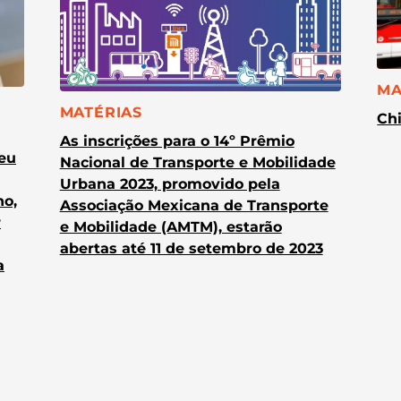
CA
MA
CATEGORIA:
MATÉRIAS
Chi
As inscrições para o 14º Prêmio
heu
Nacional de Transporte e Mobilidade
Urbana 2023, promovido pela
no,
Associação Mexicana de Transporte
r
e Mobilidade (AMTM), estarão
abertas até 11 de setembro de 2023
a