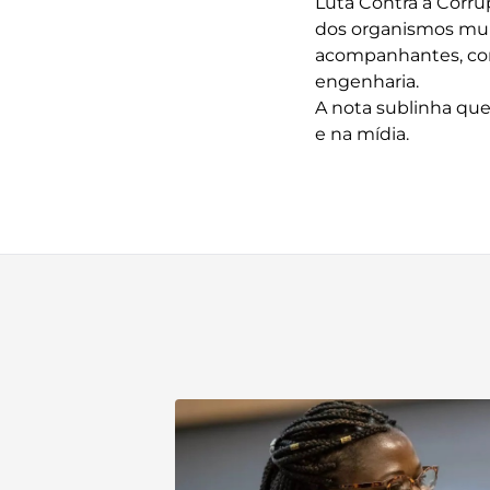
Luta Contra a Corru
dos organismos mult
acompanhantes, com
engenharia.
A nota sublinha que 
e na mídia.