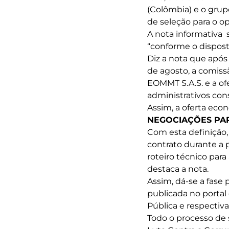
(Colômbia) e o grup
de seleção para o o
A nota informativa 
“conforme o dispost
Diz a nota que após
de agosto, a comiss
EOMMT S.A.S. e a of
administrativos con
Assim, a oferta eco
NEGOCIAÇÕES PA
Com esta definição, 
contrato durante a 
roteiro técnico pa
destaca a nota.
Assim, dá-se a fase
publicada no portal
Pública e respectiv
Todo o processo de