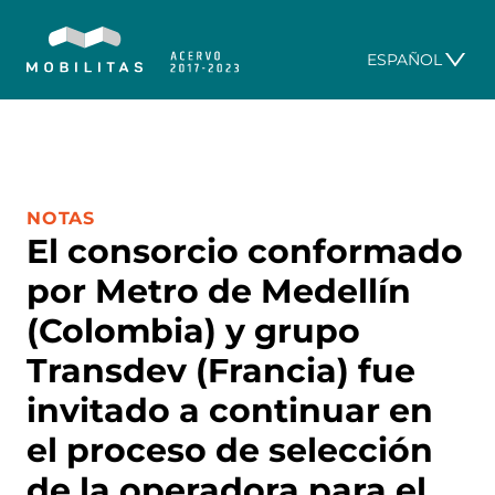
ESPAÑOL
CATEGORÍA:
NOTAS
El consorcio conformado
por Metro de Medellín
(Colombia) y grupo
Transdev (Francia) fue
invitado a continuar en
el proceso de selección
de la operadora para el