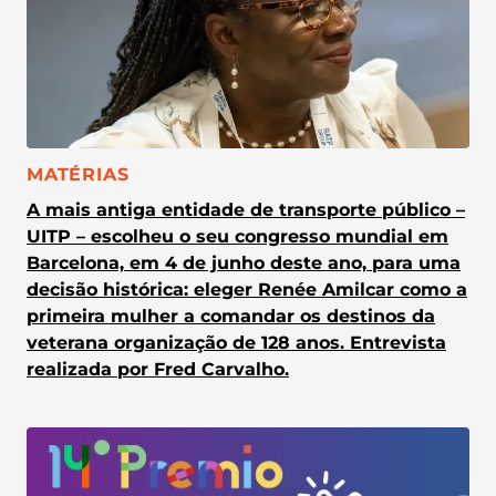
CATEGORIA:
MATÉRIAS
A mais antiga entidade de transporte público –
UITP – escolheu o seu congresso mundial em
Barcelona, em 4 de junho deste ano, para uma
decisão histórica: eleger Renée Amilcar como a
primeira mulher a comandar os destinos da
veterana organização de 128 anos. Entrevista
realizada por Fred Carvalho.