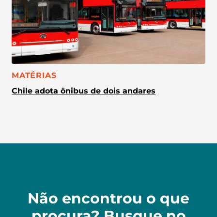
CATEGORIA:
MATÉRIAS
Chile adota ônibus de dois andares
Não encontrou o que
procura? Busque no