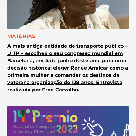
CATEGORIA:
MATÉRIAS
A mais antiga entidade de transporte público –
UITP – escolheu o seu congresso mundial em
Barcelona, em 4 de junho deste ano, para uma
decisão histórica: eleger Renée Amilcar como a
primeira mulher a comandar os destinos da
veterana organização de 128 anos. Entrevista
realizada por Fred Carvalho.