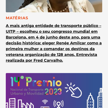
CATEGORIA:
MATÉRIAS
A mais antiga entidade de transporte público –
UITP – escolheu o seu congresso mundial em
Barcelona, em 4 de junho deste ano, para uma
decisão histórica: eleger Renée Amilcar como a
primeira mulher a comandar os destinos da
veterana organização de 128 anos. Entrevista
realizada por Fred Carvalho.