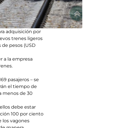
ra adquisición por
uevos trenes ligeros
s de pesos (USD
r a la empresa
renes.
69 pasajeros – se
irán el tiempo de
 a menos de 30
 ellos debe estar
ción 100 por ciento
e los vagones
 de manera