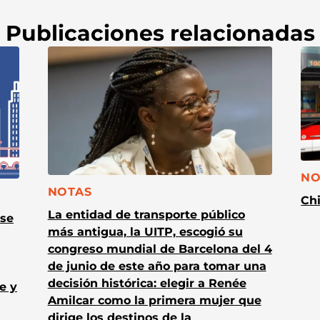
Publicaciones relacionadas
CA
NO
CATEGORÍA:
NOTAS
Chi
La entidad de transporte público
 se
más antigua, la UITP, escogió su
congreso mundial de Barcelona del 4
de junio de este año para tomar una
decisión histórica: elegir a Renée
e y
Amilcar como la primera mujer que
dirige los destinos de la