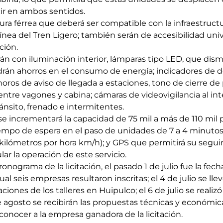
cir en ambos sentidos.
ra férrea que deberá ser compatible con la infraestruct
nea del Tren Ligero; también serán de accesibilidad univ
ción.
án con iluminación interior, lámparas tipo LED, que dism
rán ahorros en el consumo de energía; indicadores de 
oros de aviso de llegada a estaciones, tono de cierre de
tre vagones y cabina; cámaras de videovigilancia al inte
ánsito, frenado e intermitentes.
se incrementará la capacidad de 75 mil a más de 110 mil 
iempo de espera en el paso de unidades de 7 a 4 minuto
kilómetros por hora km/h); y GPS que permitirá su seg
lar la operación de este servicio.
nograma de la licitación, el pasado 1 de julio fue la fecha
al seis empresas resultaron inscritas; el 4 de julio se llev
aciones de los talleres en Huipulco; el 6 de julio se realizó
de agosto se recibirán las propuestas técnicas y económica
onocer a la empresa ganadora de la licitación.