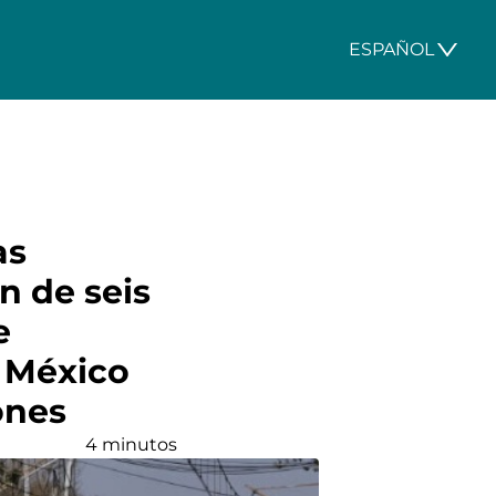
ESPAÑOL
as
n de seis
e
e México
ones
4 minutos