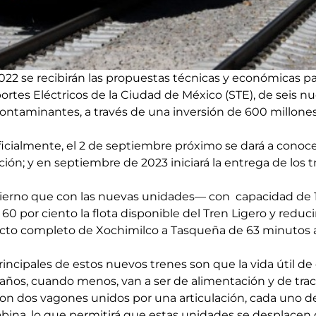
022 se recibirán las propuestas técnicas y económicas pa
portes Eléctricos de la Ciudad de México (STE), de seis n
ontaminantes, a través de una inversión de 600 millone
icialmente, el 2 de septiembre próximo se dará a conoce
ación; y en septiembre de 2023 iniciará la entrega de los t
bierno que con las nuevas unidades— con capacidad de 1
0 por ciento la flota disponible del Tren Ligero y reduc
yecto completo de Xochimilco a Tasqueña de 63 minutos
principales de estos nuevos trenes son que la vida útil de
 años, cuando menos, van a ser de alimentación y de trac
 con dos vagones unidos por una articulación, cada uno d
bina, lo que permitirá que estas unidades se desplacen