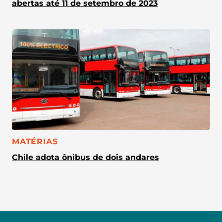
abertas até 11 de setembro de 2023
CATEGORIA:
MATÉRIAS
Chile adota ônibus de dois andares