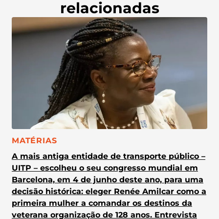
relacionadas
CATEGORIA:
MATÉRIAS
A mais antiga entidade de transporte público –
UITP – escolheu o seu congresso mundial em
Barcelona, em 4 de junho deste ano, para uma
decisão histórica: eleger Renée Amilcar como a
primeira mulher a comandar os destinos da
veterana organização de 128 anos. Entrevista