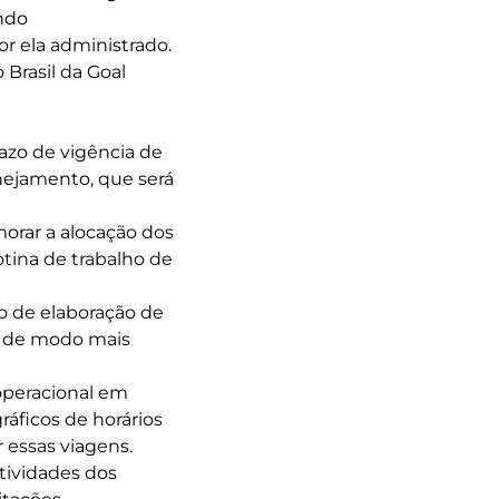
endo
r ela administrado.
 Brasil da Goal
azo de vigência de
nejamento, que será
morar a alocação dos
otina de trabalho de
o de elaboração de
s de modo mais
operacional em
áficos de horários
 essas viagens.
atividades dos