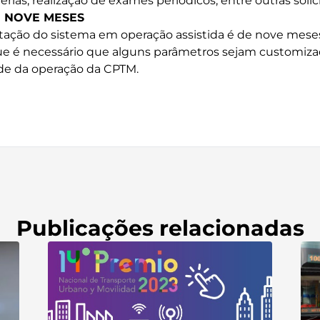
rias, realização de exames periódicos, entre outras solic
 NOVE MESES
tação do sistema em operação assistida é de nove meses
que é necessário que alguns parâmetros sejam customiza
ade da operação da CPTM.
Publicações relacionadas