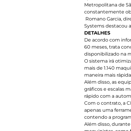
Metropolitana de Sã
constantemente obra
Romano Garcia, diret
Systems destacou a
DETALHES
De acordo com infor
60 meses, trata con
disponibilizado na
O sistema irá otimiz
mais de 1.140 maqui
maneira mais rápida
Além disso, as equi
gráficos e escalas
rápido com a automa
Com o contrato, a C
apenas uma ferramen
contendo a programa
Além disso, durante 