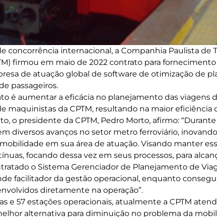
 concorrência internacional, a Companhia Paulista de 
TM) firmou em maio de 2022 contrato para fornecimento
resa de atuação global de software de otimização de p
de passageiros.
ato é aumentar a eficácia no planejamento das viagens d
de maquinistas da CPTM, resultando na maior eficiência 
to, o presidente da CPTM, Pedro Morto, afirmo: “Durante t
 em diversos avanços no setor metro ferroviário, inovan
 mobilidade em sua área de atuação. Visando manter ess
ínuas, focando dessa vez em seus processos, para alca
ntratado o Sistema Gerenciador de Planejamento de Viag
e facilitador da gestão operacional, enquanto consegue
nvolvidos diretamente na operação”.
s e 57 estações operacionais, atualmente a CPTM atend
elhor alternativa para diminuição no problema da mobi