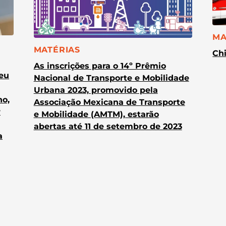
CA
MA
CATEGORIA:
MATÉRIAS
Chi
As inscrições para o 14º Prêmio
heu
Nacional de Transporte e Mobilidade
Urbana 2023, promovido pela
no,
Associação Mexicana de Transporte
r
e Mobilidade (AMTM), estarão
abertas até 11 de setembro de 2023
a