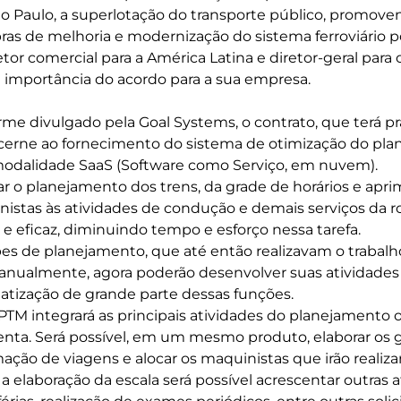
o Paulo, a superlotação do transporte público, promov
s de melhoria e modernização do sistema ferroviário po
or comercial para a América Latina e diretor-geral para o
 importância do acordo para a sua empresa.
me divulgado pela Goal Systems, o contrato, que terá pr
cerne ao fornecimento do sistema de otimização do pla
 modalidade SaaS (Software como Serviço, em nuvem).
ar o planejamento dos trens, da grade de horários e apri
nistas às atividades de condução e demais serviços da r
 e eficaz, diminuindo tempo e esforço nessa tarefa.
pes de planejamento, que até então realizavam o trabalh
 manualmente, agora poderão desenvolver suas atividade
tização de grande parte dessas funções.
PTM integrará as principais atividades do planejamento 
ta. Será possível, em um mesmo produto, elaborar os gr
ção de viagens e alocar os maquinistas que irão realizar
a elaboração da escala será possível acrescentar outras 