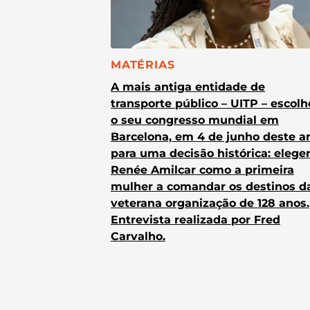
CATEGORIA:
MATÉRIAS
A mais antiga entidade de
transporte público – UITP – escol
o seu congresso mundial em
Barcelona, em 4 de junho deste a
para uma decisão histórica: elege
Renée Amilcar como a primeira
mulher a comandar os destinos d
veterana organização de 128 anos.
Entrevista realizada por Fred
Carvalho.