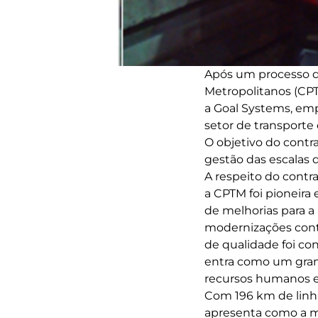
Após um processo de
Metropolitanos (CP
a Goal Systems, emp
setor de transporte 
O objetivo do contr
gestão das escalas 
A respeito do contra
a CPTM foi pioneira
de melhorias para a
modernizações cont
de qualidade foi co
entra como um grand
recursos humanos e
Com 196 km de linha
apresenta como a m