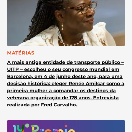
CATEGORIA:
MATÉRIAS
A mais antiga entidade de transporte público –
UITP – escolheu o seu congresso mundial em
Barcelona, em 4 de junho deste ano, para uma
decisão histórica: eleger Renée Amilcar como a
primeira mulher a comandar os destinos da
veterana organização de 128 anos. Entrevista
realizada por Fred Carvalho.