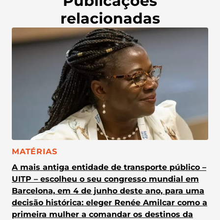
Publicações
relacionadas
CATEGORIA:
MATÉRIAS
A mais antiga entidade de transporte público –
UITP – escolheu o seu congresso mundial em
Barcelona, em 4 de junho deste ano, para uma
decisão histórica: eleger Renée Amilcar como a
primeira mulher a comandar os destinos da