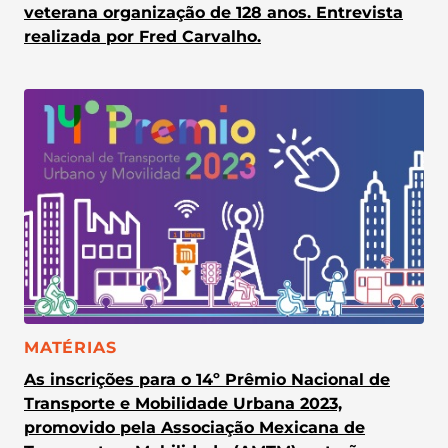
veterana organização de 128 anos. Entrevista
realizada por Fred Carvalho.
CATEGORIA:
MATÉRIAS
As inscrições para o 14º Prêmio Nacional de
Transporte e Mobilidade Urbana 2023,
promovido pela Associação Mexicana de