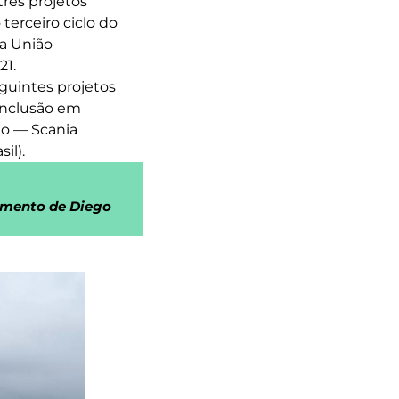
três projetos
terceiro ciclo do
la União
21.
guintes projetos
 inclusão em
io — Scania
il).
oimento de Diego