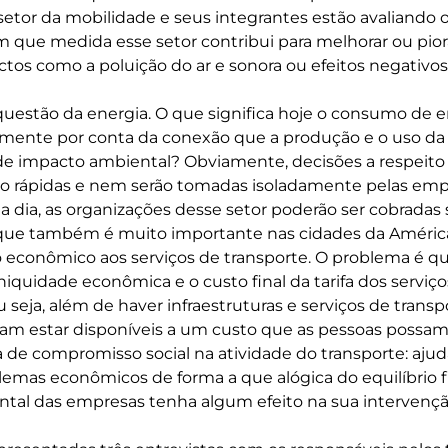
etor da mobilidade e seus integrantes estão avaliando
m que medida esse setor contribui para melhorar ou pior
tos como a poluição do ar e sonora ou efeitos negativos
uestão da energia. O que significa hoje o consumo de e
almente por conta da conexão que a produção e o uso d
 de impacto ambiental? Obviamente, decisões a respeito
ão rápidas e nem serão tomadas isoladamente pelas emp
 a dia, as organizações desse setor poderão ser cobradas
que também é muito importante nas cidades da América 
o econômico aos serviços de transporte. O problema é 
niquidade econômica e o custo final da tarifa dos serviç
 seja, além de haver infraestruturas e serviços de trans
sam estar disponíveis a um custo que as pessoas possam
 de compromisso social na atividade do transporte: ajud
lemas econômicos de forma a que alógica do equilíbrio f
al das empresas tenha algum efeito na sua intervenção