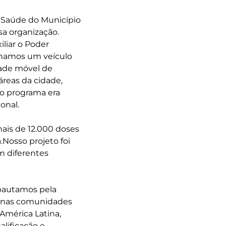
e Saúde do Município
sa organização.
iliar o Poder
tinamos um veículo
dade móvel de
reas da cidade,
 o programa era
onal.
mais de 12.000 doses
.Nosso projeto foi
m diferentes
 pautamos pela
s nas comunidades
América Latina,
lificação e