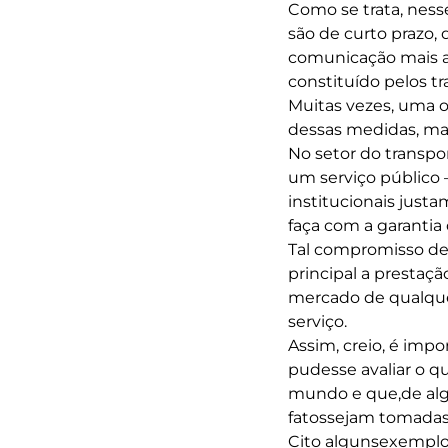
Como se trata, ness
são de curto prazo
comunicação mais am
constituído pelos tr
Muitas vezes, uma 
dessas medidas, ma
No setor do transpo
um serviço público 
institucionais just
faça com a garantia
Tal compromisso de
principal a prestaç
mercado de qualque
serviço.
Assim, creio, é impo
pudesse avaliar o q
mundo e que,de algu
fatossejam tomadas 
Cito algunsexemplos