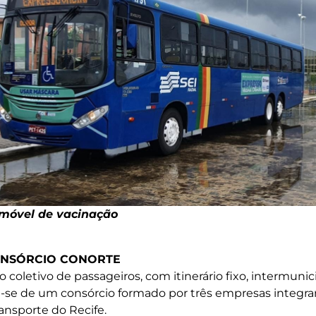
móvel de vacinação
ONSÓRCIO CONORTE
o coletivo de passageiros, com itinerário fixo, intermuni
a-se de um consórcio formado por três empresas integr
ansporte do Recife.