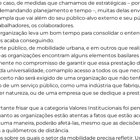
e caso, de medidas que chamamos de estratégicas – por
, demandando planejamento e tempo –, muitas delas e
pla que vai além do seu público-alvo externo e seu púb
abalhadores, os colaboradores.
organização leva um bom tempo para consolidar o enten
s acaba conseguindo.
rte público, de mobilidade urbana, e em outros que real
–as organizações encontram alguns elementos basilares 
amente no compromisso de garantir que essa prestação de
 da universalidade, comamplo acesso a todos os que nec
certo não será exigido de uma organização que não tenh
ão de um serviço público, como uma indústria que fabriq
r natureza, ou de uma empresa que se dedique a presta
rtante frisar que a categoria Valores Institucionais foi p
uanto as organizações estão atentas a fatos que estão 
ma maneira, poderão afetá-las, mesmo que as decisões 
a quilômetros de distância.
 sobre os quais o setor da mobilidade precisa refletir. 