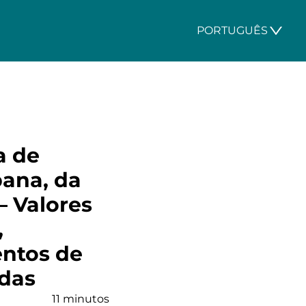
PORTUGUÊS
a de
bana, da
– Valores
,
ntos de
adas
11 minutos