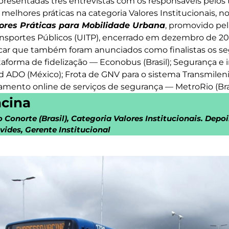
presentadas três entrevistas com os responsáveis pelos 
lhores práticas na categoria Valores Institucionais, no 
res Práticas para Mobilidade Urbana
, promovido pe
ansportes Públicos (UITP), encerrado em dezembro de 20
car que também foram anunciados como finalistas os se
ataforma de fidelização — Econobus (Brasil); Segurança e
 ADO (México); Frota de GNV para o sistema Transmilen
amento online de serviços de segurança — MetroRio (Bras
acina
 Conorte (Brasil), Categoria Valores Institucionais. Dep
ides, Gerente Institucional