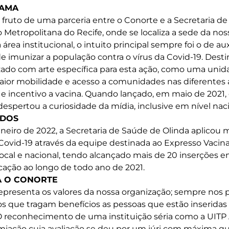
RAMA
 fruto de uma parceria entre o Conorte e a Secretaria d
 Metropolitana do Recife, onde se localiza a sede da nos
área institucional, o intuito principal sempre foi o de aux
de imunizar a população contra o vírus da Covid-19. Des
zado com arte específica para esta ação, como uma uni
ior mobilidade e acesso a comunidades nas diferentes á
e e incentivo a vacina. Quando lançado, em maio de 2021,
 despertou a curiosidade da mídia, inclusive em nível naci
IDOS
aneiro de 2022, a Secretaria de Saúde de Olinda aplicou 
 Covid-19 através da equipe destinada ao Expresso Vacina
ocal e nacional, tendo alcançado mais de 20 inserções e
ação ao longo de todo ano de 2021.
A O CONORTE
epresenta os valores da nossa organização; sempre nos
os que tragam benefícios as pessoas que estão inserida
O reconhecimento de uma instituição séria como a UITP 
iação cuja avaliação se deu por um júri com máxima qua