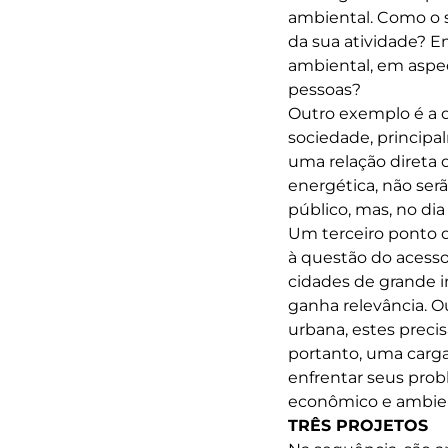
ambiental. Como o s
da sua atividade? E
ambiental, em aspec
pessoas?
Outro exemplo é a q
sociedade, princip
uma relação direta
energética, não ser
público, mas, no dia
Um terceiro ponto 
à questão do acess
cidades de grande i
ganha relevância. Ou
urbana, estes preci
portanto, uma carga
enfrentar seus prob
econômico e ambient
TRÊS PROJETOS