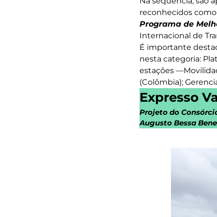
Na sequência, são a
reconhecidos como me
Programa de Melho
Internacional de Tr
É importante desta
nesta categoria: Pl
estações —Movilidad
(Colômbia); Gerenci
Expresso V
Projeto do Consórcio
Augusto Bessa Benev