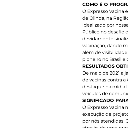
COMO É O PROG
O Expresso Vacina é
de Olinda, na Região
Idealizado por nossa 
Público no desafio 
devidamente sinali
vacinação, dando ma
além de visibilidad
pioneiro no Brasil e
RESULTADOS OBT
De maio de 2021 a j
de vacinas contra a
destaque na mídia l
veículos de comunic
SIGNIFICADO PAR
O Expresso Vacina r
execução de projet
por nós atendidas. 
através de uma prem