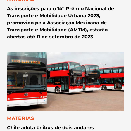
As inscrições para o 14º Prêmio Nacional de
Transporte e Mobilidade Urbana 2023,
promovido pela Associação Mexicana de
Transporte e Mobilidade (AMTM), estarão
abertas até 11 de setembro de 2023
CATEGORIA:
MATÉRIAS
Chile adota ônibus de dois andares