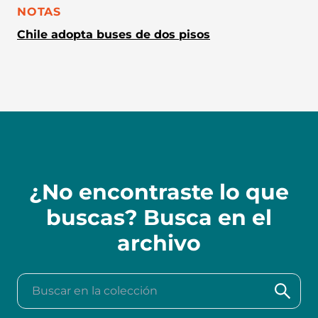
CATEGORÍA:
NOTAS
Chile adopta buses de dos pisos
¿No encontraste lo que
buscas? Busca en el
archivo
Buscar en la colección