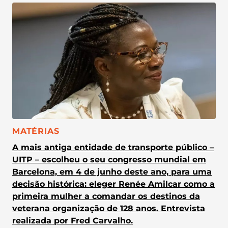
CATEGORIA:
MATÉRIAS
A mais antiga entidade de transporte público –
UITP – escolheu o seu congresso mundial em
Barcelona, em 4 de junho deste ano, para uma
decisão histórica: eleger Renée Amilcar como a
primeira mulher a comandar os destinos da
veterana organização de 128 anos. Entrevista
realizada por Fred Carvalho.