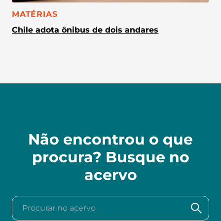
CATEGORIA:
MATÉRIAS
Chile adota ônibus de dois andares
Não encontrou o que
procura? Busque no
acervo
Procurar no acervo