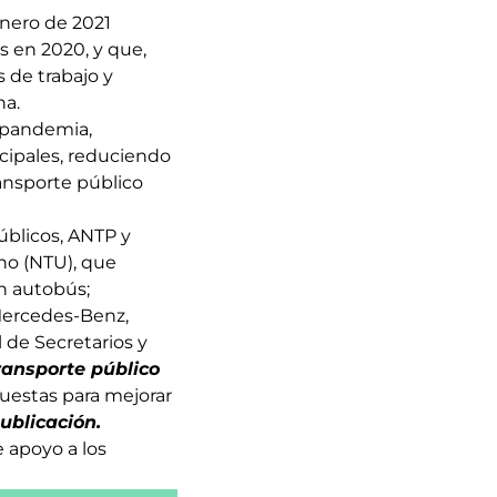
enero de 2021
s en 2020, y que,
 de trabajo y
na.
 pandemia,
cipales, reduciendo
ransporte público
úblicos, ANTP y
no (NTU), que
n autobús;
Mercedes-Benz,
 de Secretarios y
ansporte público
uestas para mejorar
ublicación
.
 apoyo a los