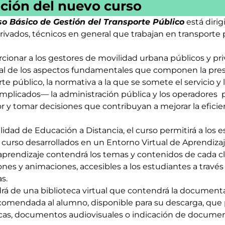
ción del nuevo curso
o Básico de Gestión del Transporte Público
está dirig
rivados, técnicos en general que trabajan en transporte 
rcionar a los gestores de movilidad urbana públicos y pr
l de los aspectos fundamentales que componen la pres
te público, la normativa a la que se somete el servicio y l
 implicados— la administración pública y los operadores 
 y tomar decisiones que contribuyan a mejorar la eficien
idad de Educación a Distancia, el curso permitirá a los 
 curso desarrollados en un Entorno Virtual de Aprendizaj
prendizaje contendrá los temas y contenidos de cada clas
iones y animaciones, accesibles a los estudiantes a travé
as.
á de una biblioteca virtual que contendrá la document
mendada al alumno, disponible para su descarga, que p
icas, documentos audiovisuales o indicación de docume