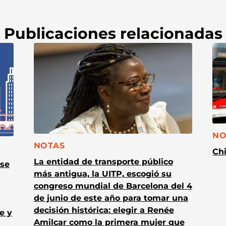
Publicaciones relacionadas
CA
NO
CATEGORÍA:
NOTAS
Chi
La entidad de transporte público
 se
más antigua, la UITP, escogió su
congreso mundial de Barcelona del 4
de junio de este año para tomar una
decisión histórica: elegir a Renée
e y
Amilcar como la primera mujer que