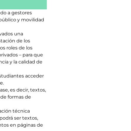
ido a gestores
público y movilidad
ivados una
tación de los
os roles de los
privados – para que
cia y la calidad de
estudiantes acceder
e.
e, es decir, textos,
s de formas de
ación técnica
odrá ser textos,
ntos en páginas de