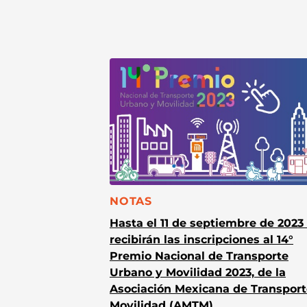
CATEGORÍA:
NOTAS
Hasta el 11 de septiembre de 2023
recibirán las inscripciones al 14°
Premio Nacional de Transporte
Urbano y Movilidad 2023, de la
Asociación Mexicana de Transport
Movilidad (AMTM).