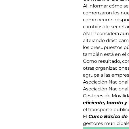
Al informar cómo se 
comenzaron los nuev
como ocurre después
cambios de secretar
ANTP considera aún
alterando drásticam
los presupuestos pú
también está en el 
Como resultado, con
otras organizacione
agrupa a las empres
Asociación Naciona
Asociación Nacional
Gestores de Movili
eficiente, barato y
el transporte públi
El
Curso Básico de 
gestores municipale