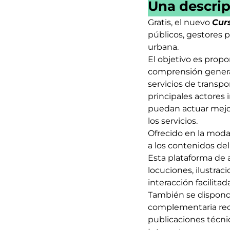
Una descrip
Gratis, el nuevo
Curs
públicos, gestores p
urbana.
El objetivo es propo
comprensión genera
servicios de transpor
principales actores
puedan actuar mejor
los servicios.
Ofrecido en la modal
a los contenidos del
Esta plataforma de a
locuciones, ilustrac
interacción facilitad
También se dispondr
complementaria reco
publicaciones técn