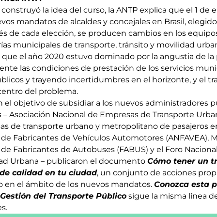
construyó la idea del curso, la ANTP explica que el 1 de 
os mandatos de alcaldes y concejales en Brasil, elegido
 de cada elección, se producen cambios en los equipos
ías municipales de transporte, tránsito y movilidad urba
 que el año 2020 estuvo dominado por la angustia de la
ente las condiciones de prestación de los servicios muni
blicos y trayendo incertidumbres en el horizonte, y el t
centro del problema.
 el objetivo de subsidiar a los nuevos administradores p
s – Asociación Nacional de Empresas de Transporte Urba
as de transporte urbano y metropolitano de pasajeros e
l de Fabricantes de Vehículos Automotores (ANFAVEA), 
 de Fabricantes de Autobuses (FABUS) y el Foro Nacional
dad Urbana – publicaron el documento
Cómo tener un tr
 de calidad en tu ciudad
, un conjunto de acciones prop
co en el ámbito de los nuevos mandatos.
Conozca esta p
Gestión del Transporte Público
sigue la misma línea de
s.