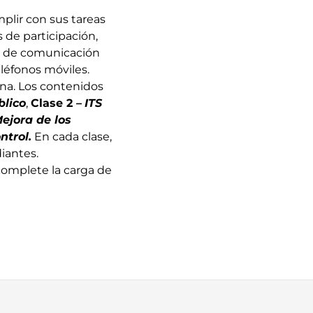
mplir con sus tareas
 de participación,
es de comunicación
léfonos móviles.
una. Los contenidos
blico
,
Clase 2 –
ITS
ejora de los
ntrol.
En cada clase,
iantes.
complete la carga de