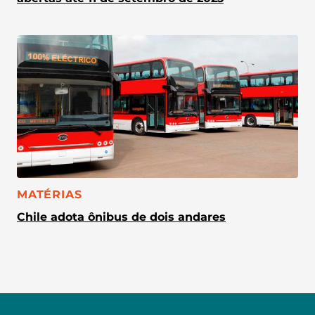
CATEGORIA:
MATÉRIAS
Chile adota ônibus de dois andares