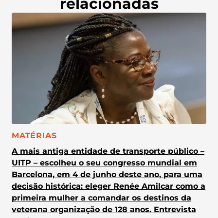
relacionadas
CATEGORIA:
MATÉRIAS
A mais antiga entidade de transporte público –
UITP – escolheu o seu congresso mundial em
Barcelona, em 4 de junho deste ano, para uma
decisão histórica: eleger Renée Amilcar como a
primeira mulher a comandar os destinos da
veterana organização de 128 anos. Entrevista