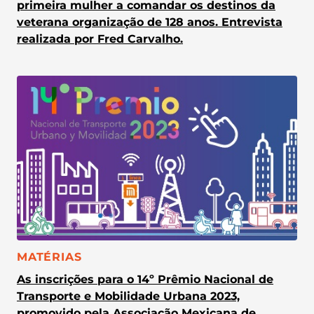
primeira mulher a comandar os destinos da
veterana organização de 128 anos. Entrevista
realizada por Fred Carvalho.
CATEGORIA:
MATÉRIAS
As inscrições para o 14º Prêmio Nacional de
Transporte e Mobilidade Urbana 2023,
promovido pela Associação Mexicana de