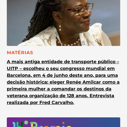
CATEGORIA:
MATÉRIAS
A mais antiga entidade de transporte público –
UITP – escolheu o seu congresso mundial em
Barcelona, em 4 de junho deste ano, para uma
decisão histórica: eleger Renée Amilcar como a
primeira mulher a comandar os destinos da
veterana organização de 128 anos. Entrevista
realizada por Fred Carvalho.