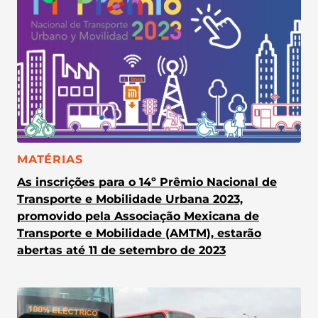
CATEGORIA:
MATÉRIAS
As inscrições para o 14º Prêmio Nacional de
Transporte e Mobilidade Urbana 2023,
promovido pela Associação Mexicana de
Transporte e Mobilidade (AMTM), estarão
abertas até 11 de setembro de 2023