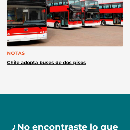
CATEGORÍA:
NOTAS
Chile adopta buses de dos pisos
¿No encontraste lo que