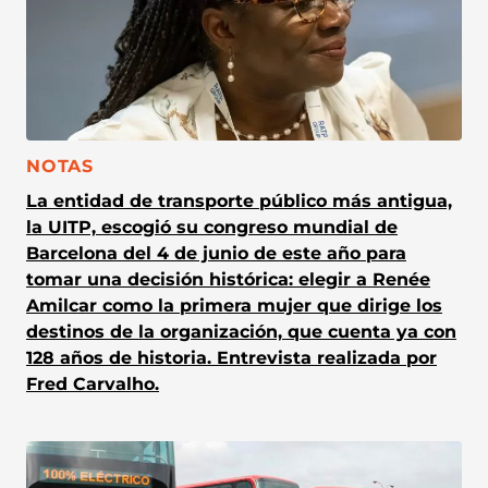
CATEGORÍA:
NOTAS
La entidad de transporte público más antigua,
la UITP, escogió su congreso mundial de
Barcelona del 4 de junio de este año para
tomar una decisión histórica: elegir a Renée
Amilcar como la primera mujer que dirige los
destinos de la organización, que cuenta ya con
128 años de historia. Entrevista realizada por
Fred Carvalho.