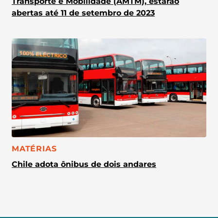
Transporte e Mobilidade (AMTM), estarão
abertas até 11 de setembro de 2023
CATEGORIA:
MATÉRIAS
Chile adota ônibus de dois andares