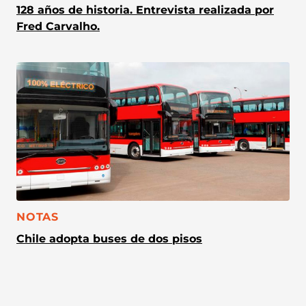
128 años de historia. Entrevista realizada por
Fred Carvalho.
CATEGORÍA:
NOTAS
Chile adopta buses de dos pisos