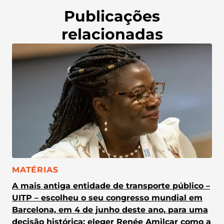
Publicações
relacionadas
CATEGORIA:
MATÉRIAS
A mais antiga entidade de transporte público –
UITP – escolheu o seu congresso mundial em
Barcelona, em 4 de junho deste ano, para uma
decisão histórica: eleger Renée Amilcar como a