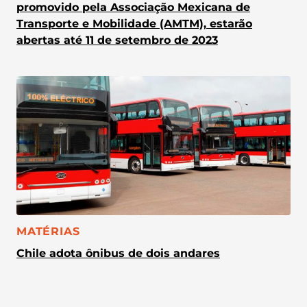
promovido pela Associação Mexicana de
Transporte e Mobilidade (AMTM), estarão
abertas até 11 de setembro de 2023
CATEGORIA:
MATÉRIAS
Chile adota ônibus de dois andares