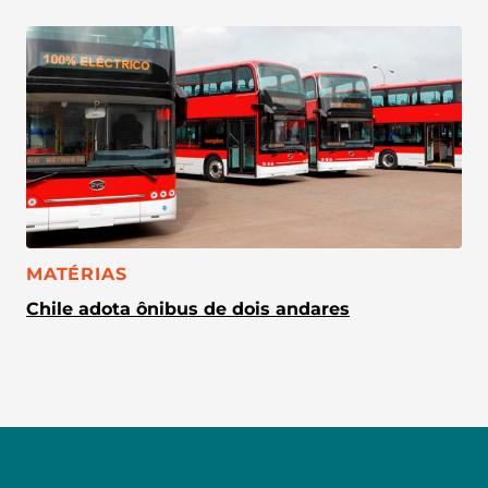
CATEGORIA:
MATÉRIAS
Chile adota ônibus de dois andares