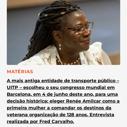
CATEGORIA:
MATÉRIAS
A mais antiga entidade de transporte público –
UITP – escolheu o seu congresso mundial em
Barcelona, em 4 de junho deste ano, para uma
decisão histórica: eleger Renée Amilcar como a
primeira mulher a comandar os destinos da
veterana organização de 128 anos. Entrevista
realizada por Fred Carvalho.