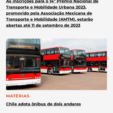
As inscrições para o 14º Prêmio Nacional de
Transporte e Mobilidade Urbana 2023,
promovido pela Associação Mexicana de
Transporte e Mobilidade (AMTM), estarão
abertas até 11 de setembro de 2023
CATEGORIA:
MATÉRIAS
Chile adota ônibus de dois andares