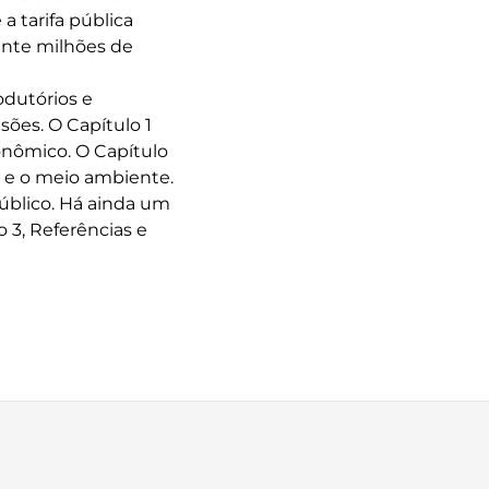
a tarifa pública
ente milhões de
odutórios e
ões. O Capítulo 1
onômico. O Capítulo
e e o meio ambiente.
público. Há ainda um
 3, Referências e