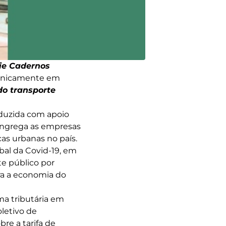
ie Cadernos
, unicamente em
o transporte
oduzida com apoio
ongrega as empresas
as urbanas no país.
bal da Covid-19, em
te público por
ara a economia do
rma tributária em
oletivo de
re a tarifa de