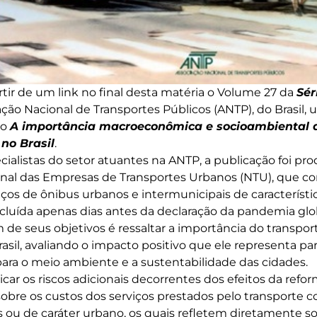
rtir de um link no final desta matéria o Volume 27 da
Sér
iação Nacional de Transportes Públicos (ANTP), do Brasil
do
A importância macroeconômica e socioambiental d
 no Brasil
.
ialistas do setor atuantes na ANTP, a publicação foi pr
onal das Empresas de Transportes Urbanos (NTU), que c
ços de ônibus urbanos e intermunicipais de característic
ncluída apenas dias antes da declaração da pandemia glo
de seus objetivos é ressaltar a importância do transpor
asil, avaliando o impacto positivo que ele representa p
ra o meio ambiente e a sustentabilidade das cidades.
icar os riscos adicionais decorrentes dos efeitos da refo
sobre os custos dos serviços prestados pelo transporte c
 ou de caráter urbano, os quais refletem diretamente sob