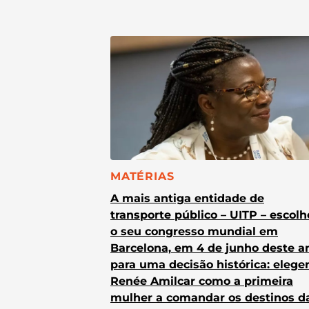
CATEGORIA:
MATÉRIAS
A mais antiga entidade de
transporte público – UITP – escol
o seu congresso mundial em
Barcelona, em 4 de junho deste a
para uma decisão histórica: elege
Renée Amilcar como a primeira
mulher a comandar os destinos d