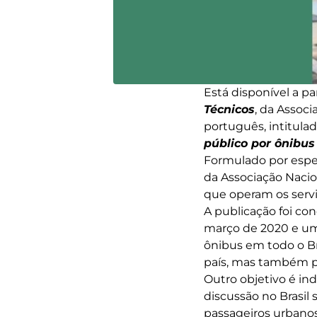
Está disponível a pa
Técnicos
, da Assoc
português, intitula
público por ônibus
Formulado por espec
da Associação Naci
que operam os servi
A publicação foi co
março de 2020 e um 
ônibus em todo o Br
país, mas também pa
Outro objetivo é ind
discussão no Brasil 
passageiros urbanos