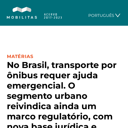
PORTUGUÊS
CATEGORIA:
MATÉRIAS
No Brasil, transporte por
ônibus requer ajuda
emergencial. O
segmento urbano
reivindica ainda um
marco regulatório, com
nova base jurídica e