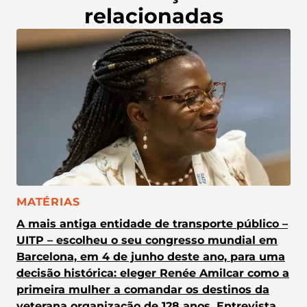
relacionadas
CATEGORIA:
MATÉRIAS
A mais antiga entidade de transporte público –
UITP – escolheu o seu congresso mundial em
Barcelona, em 4 de junho deste ano, para uma
decisão histórica: eleger Renée Amilcar como a
primeira mulher a comandar os destinos da
veterana organização de 128 anos. Entrevista