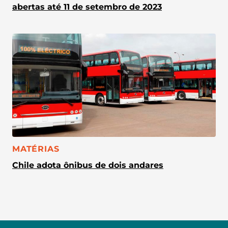
abertas até 11 de setembro de 2023
CATEGORIA:
MATÉRIAS
Chile adota ônibus de dois andares