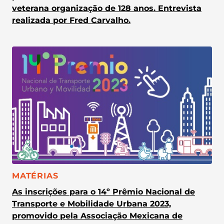
veterana organização de 128 anos. Entrevista
realizada por Fred Carvalho.
CATEGORIA:
MATÉRIAS
As inscrições para o 14º Prêmio Nacional de
Transporte e Mobilidade Urbana 2023,
promovido pela Associação Mexicana de