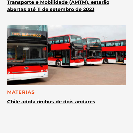
Transporte e Mobilidade (AMTM), estarão
abertas até 11 de setembro de 2023
CATEGORIA:
MATÉRIAS
Chile adota ônibus de dois andares