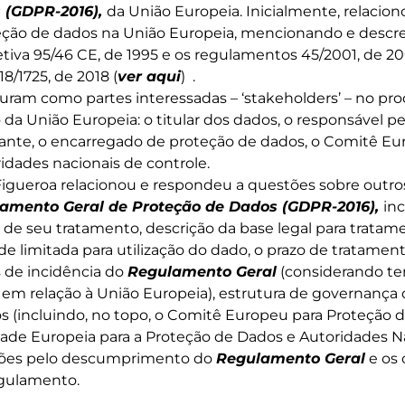
 (GDPR-2016),
da União Europeia. Inicialmente, relaci
eção de dados na União Europeia, mencionando e desc
tiva 95/46 CE, de 1995 e os regulamentos 45/2001, de 200
8/1725, de 2018 (
ver aqui
) .
uram como partes interessadas – ‘stakeholders’ – no pr
da União Europeia: o titular dos dados, o responsável p
ante, o encarregado de proteção de dados, o Comitê Eu
idades nacionais de controle.
Figueroa relacionou e respondeu a questões sobre outro
amento Geral de Proteção de Dados (GDPR-2016),
in
 de seu tratamento, descrição da base legal para tratam
ade limitada para utilização do dado, o prazo de tratame
os de incidência do
Regulamento Geral
(considerando ter
de em relação à União Europeia), estrutura de governança
 (incluindo, no topo, o Comitê Europeu para Proteção d
dade Europeia para a Proteção de Dados e Autoridades N
ações pelo descumprimento do
Regulamento Geral
e os 
gulamento.