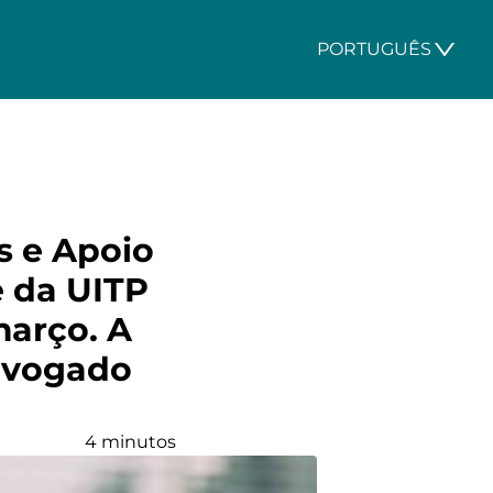
PORTUGUÊS
s e Apoio
 da UITP
março. A
dvogado
4 minutos