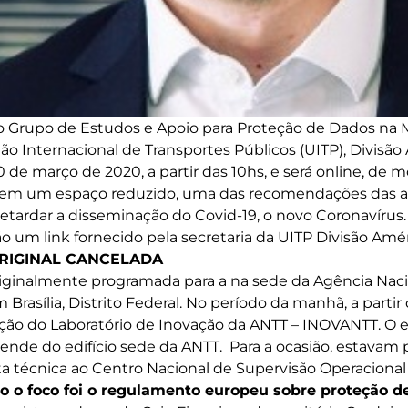
do Grupo de Estudos e Apoio para Proteção de Dados na 
o Internacional de Transportes Públicos (UITP), Divisão 
 de março de 2020, a partir das 10hs, e será online, de m
 em um espaço reduzido, uma das recomendações das a
retardar a disseminação do Covid-19, o novo Coronavírus
o um link fornecido pela secretaria da UITP Divisão Amér
IGINAL CANCELADA
riginalmente programada para a na sede da Agência Naci
 Brasília, Distrito Federal. No período da manhã, a partir 
ação do Laboratório de Inovação da ANTT – INOVANTT. O e
sende do edifício sede da ANTT. Para a ocasião, estava
ita técnica ao Centro Nacional de Supervisão Operacional
o o foco foi o regulamento europeu sobre proteção d