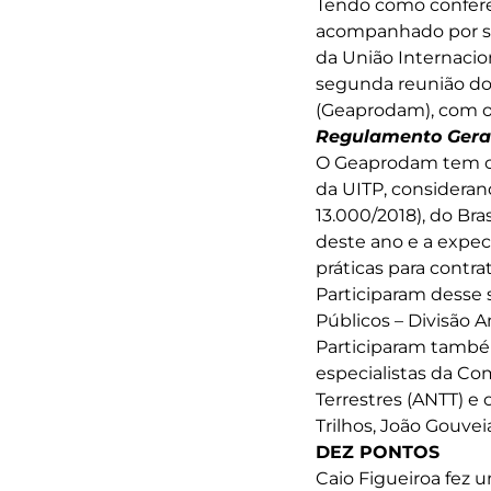
Tendo como conferen
acompanhado por sua
da União Internacion
segunda reunião do
(Geaprodam), com 
Regulamento Geral
O Geaprodam tem co
da UITP, considerand
13.000/2018), do Bras
deste ano e a expe
práticas para contr
Participaram desse 
Públicos – Divisão A
Participaram também
especialistas da Co
Terrestres (ANTT) e
Trilhos, João Gouvei
DEZ PONTOS
Caio Figueiroa fez 