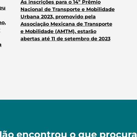
As inscrições para o 14º Prêmio
heu
Nacional de Transporte e Mobilidade
Urbana 2023, promovido pela
no,
Associação Mexicana de Transporte
r
e Mobilidade (AMTM), estarão
abertas até 11 de setembro de 2023
a
ão encontrou o que procur