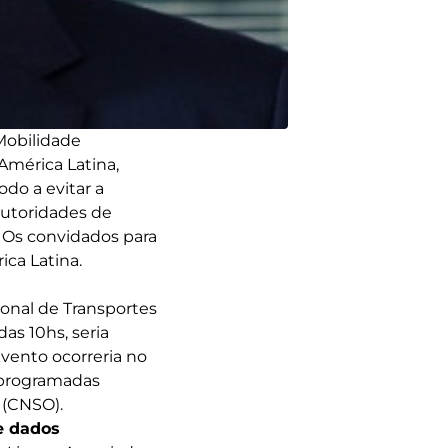
Mobilidade
América Latina,
odo a evitar a
utoridades de
. Os convidados para
ica Latina.
onal de Transportes
das 10hs, seria
vento ocorreria no
m programadas
 (CNSO).
e dados