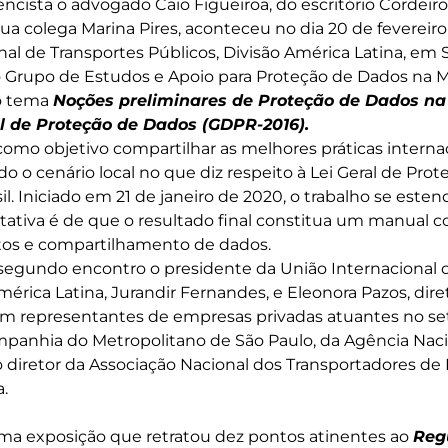
cista o advogado Caio Figueiroa, do escritório Cordeiro
 colega Marina Pires, aconteceu no dia 20 de fevereiro
al de Transportes Públicos, Divisão América Latina, em S
 Grupo de Estudos e Apoio para Proteção de Dados na M
o tema
Noções preliminares de Proteção de Dados na
 de Proteção de Dados (GDPR-2016).
mo objetivo compartilhar as melhores práticas interna
o o cenário local no que diz respeito à Lei Geral de Prot
il. Iniciado em 21 de janeiro de 2020, o trabalho se estend
ctativa é de que o resultado final constitua um manua
atos e compartilhamento de dados.
segundo encontro o presidente da União Internacional 
mérica Latina, Jurandir Fernandes, e Eleonora Pazos, dire
 representantes de empresas privadas atuantes no seto
mpanhia do Metropolitano de São Paulo, da Agência Naci
 o diretor da Associação Nacional dos Transportadores de
a.
uma exposição que retratou dez pontos atinentes ao
Reg