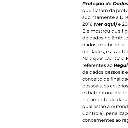
Proteção de Dados
que tratam da prot
sucintamente a Dire
2016 (
ver aqui)
e 201
Ele mostrou que fig
de dados no âmbito 
dados, o subcontrat
de Dados, e as autor
Na exposição, Caio 
referentes ao
Regul
de dados pessoais e
conceito de finalid
pessoais, os critéri
extraterritorialida
tratamento de dados
qual estão a Autori
Controle), penaliz
concernentes ao re