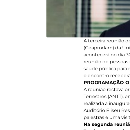
A terceira reunião 
(Geaprodam) da Uniã
acontecerá no dia 30
reunião de pessoas
saúde pública para 
o encontro receberã
PROGRAMAÇÃO OR
A reunião restava o
Terrestres (ANTT), em
realizada a inaugur
Auditório Eliseu Re
palestras e uma vis
Na segunda reuniã