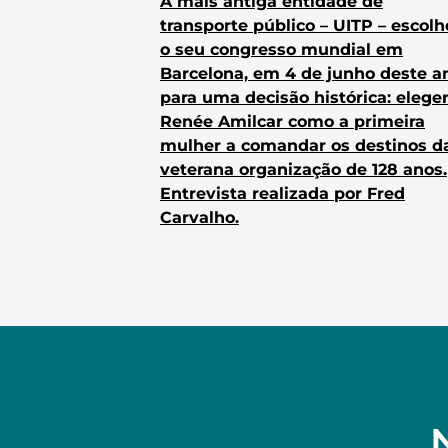
A mais antiga entidade de
transporte público – UITP – escol
o seu congresso mundial em
Barcelona, em 4 de junho deste a
para uma decisão histórica: elege
Renée Amilcar como a primeira
mulher a comandar os destinos d
veterana organização de 128 anos.
Entrevista realizada por Fred
Carvalho.
N