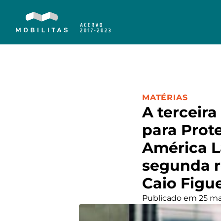
CATEGORIA:
MATÉRIAS
A terceir
para Prot
América L
segunda r
Caio Figu
Publicado em 25 ma