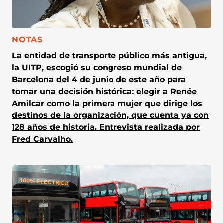
CATEGORÍA:
NOTAS
La entidad de transporte público más antigua,
la UITP, escogió su congreso mundial de
Barcelona del 4 de junio de este año para
tomar una decisión histórica: elegir a Renée
Amilcar como la primera mujer que dirige los
destinos de la organización, que cuenta ya con
128 años de historia. Entrevista realizada por
Fred Carvalho.