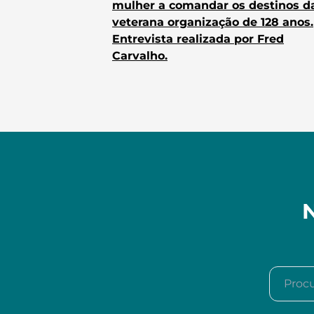
mulher a comandar os destinos d
veterana organização de 128 anos.
Entrevista realizada por Fred
Carvalho.
N
Procura