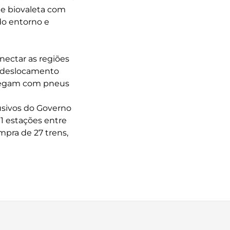
 e biovaleta com
do entorno e
onectar as regiões
e deslocamento
rafegam com pneus
lusivos do Governo
1 estações entre
mpra de 27 trens,