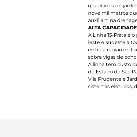
quadrados de jardi
nove mil metros qu
auxiliam na drenage
ALTA CAPACIDADE
A Linha 15-Prata é o
leste e sudeste a t
entre a região do I
sobre vigas de conc
A linha tem custo d
do Estado de São Pa
Vila Prudente e Jar
sistemas elétricos, d