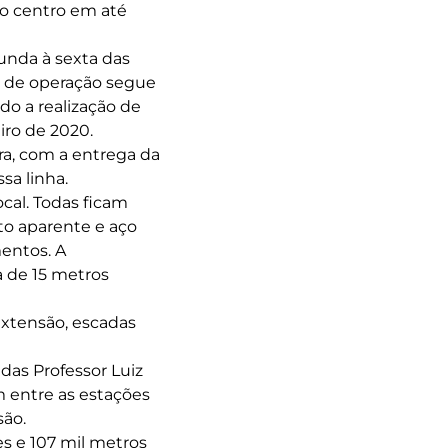
 o centro em até
unda à sexta das
o de operação segue
do a realização de
iro de 2020.
ra, com a entrega da
sa linha.
cal. Todas ficam
to aparente e aço
mentos. A
a de 15 metros
extensão, escadas
as Professor Luiz
 entre as estações
são.
es e 107 mil metros