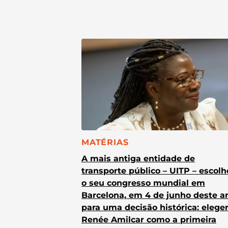
CATEGORIA:
MATÉRIAS
A mais antiga entidade de
transporte público – UITP – escol
o seu congresso mundial em
Barcelona, em 4 de junho deste a
para uma decisão histórica: elege
Renée Amilcar como a primeira