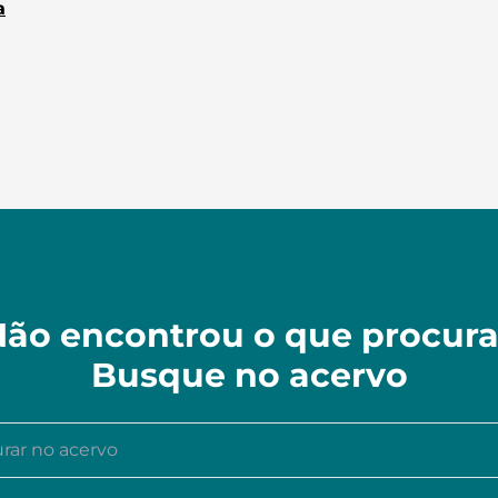
a
ão encontrou o que procur
Busque no acervo
r no acervo