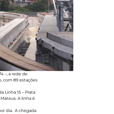
 –, a rede de
o, com 89 estações
a Linha 15 – Prata
ateus. A linha é
por dia. A chegada