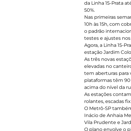
da Linha 15-Prata a
50%.
Nas primeiras seman
10h às 15h, com cob
o padrão internacio
testes e ajustes no
Agora, a Linha 15-Pr
estação Jardim Colon
As três novas estaç
elevadas no canteir
tem aberturas para 
plataformas têm 90 
acima do nível da ru
As estações contam
rolantes, escadas fix
O Metrô-SP também 
Inácio de Anhaia M
Vila Prudente e Jar
O plano envolve o pl