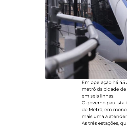
Em operação há 45 a
metrô da cidade de 
em seis linhas.
O governo paulista 
do Metrô, em monot
mais uma a atender 
As três estações, q