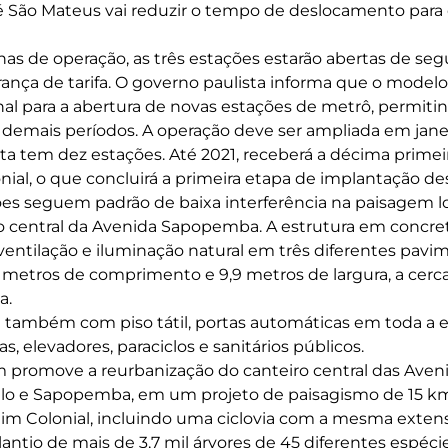
té São Mateus vai reduzir o tempo de deslocamento para
as de operação, as três estações estarão abertas de seg
rança de tarifa. O governo paulista informa que o model
nal para a abertura de novas estações de metrô, permitin
s demais períodos. A operação deve ser ampliada em jane
ata tem dez estações. Até 2021, receberá a décima primei
ial, o que concluirá a primeira etapa de implantação des
ões seguem padrão de baixa interferência na paisagem lo
o central da Avenida Sapopemba. A estrutura em concre
ventilação e iluminação natural em três diferentes pavi
metros de comprimento e 9,9 metros de largura, a cerc
a.
 também com piso tátil, portas automáticas em toda a 
as, elevadores, paraciclos e sanitários públicos.
promove a reurbanização do canteiro central das Avenid
elo e Sapopemba, em um projeto de paisagismo de 15 km
dim Colonial, incluindo uma ciclovia com a mesma exten
antio de mais de 3,7 mil árvores de 45 diferentes espéci