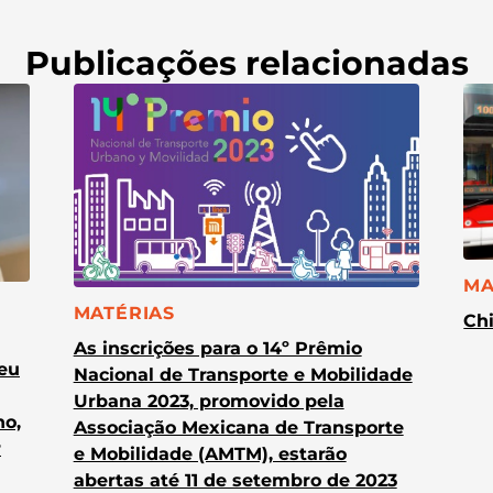
Publicações relacionadas
CA
MA
CATEGORIA:
MATÉRIAS
Chi
As inscrições para o 14º Prêmio
heu
Nacional de Transporte e Mobilidade
Urbana 2023, promovido pela
no,
Associação Mexicana de Transporte
r
e Mobilidade (AMTM), estarão
abertas até 11 de setembro de 2023