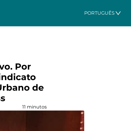
PORTUGUÊS
vo. Por
indicato
Urbano de
ss
11 minutos