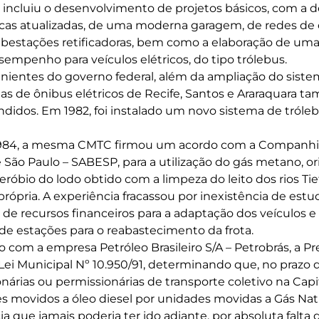
 incluiu o desenvolvimento de projetos básicos, com a d
nicas atualizadas, de uma moderna garagem, de redes de
ubestações retificadoras, bem como a elaboração de um
sempenho para veículos elétricos, do tipo trólebus.
ientes do governo federal, além da ampliação do siste
mas de ônibus elétricos de Recife, Santos e Araraquara 
andidos. Em 1982, foi instalado um novo sistema de tróle
1984, a mesma CMTC firmou um acordo com a Companh
 São Paulo – SABESP, para a utilização do gás metano, or
óbio do lodo obtido com a limpeza do leito dos rios Tiet
própria. A experiência fracassou por inexistência de est
 de recursos financeiros para a adaptação dos veículos e
e estações para o reabastecimento da frota.
 com a empresa Petróleo Brasileiro S/A – Petrobrás, a Pr
ei Municipal Nº 10.950/91, determinando que, no prazo d
árias ou permissionárias de transporte coletivo na Capi
es movidos a óleo diesel por unidades movidas a Gás Natu
 que jamais poderia ter ido adiante, por absoluta falta 