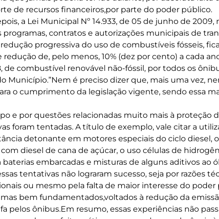
te de recursos financeiros,por parte do poder público.
ois, a Lei Municipal Nº 14.933, de 05 de junho de 2009, n
 programas, contratos e autorizações municipais de tra
redução progressiva do uso de combustíveis fósseis, fi
 redução de, pelo menos, 10% (dez por cento) a cada ano,
8, de combustível renovável não-fóssil, por todos os ôni
do Município.”Nem é preciso dizer que, mais uma vez, 
para o cumprimento da legislação vigente, sendo essa ma
po e por questões relacionadas muito mais à proteção 
ivas foram tentadas. A título de exemplo, vale citar a util
ância detonante em motores especiais do ciclo diesel, o
 com diesel de cana de açúcar, o uso células de hidrogên
a baterias embarcadas e misturas de alguns aditivos ao ó
sas tentativas não lograram sucesso, seja por razões téc
onais ou mesmo pela falta de maior interesse do poder 
mas bem fundamentados,voltados à redução da emissã
ufa pelos ônibus.Em resumo, essas experiências não pass