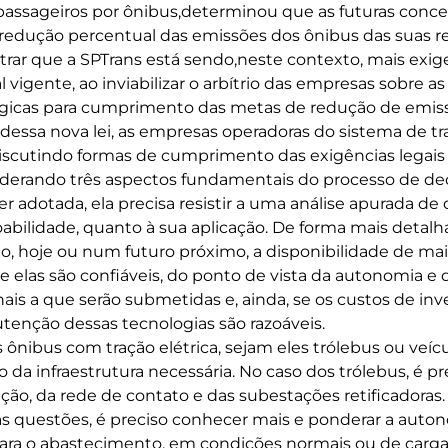
 passageiros por ônibus,determinou que as futuras conc
dução percentual das emissões dos ônibus das suas res
istrar que a SPTrans está sendo,neste contexto, mais exi
l vigente, ao inviabilizar o arbítrio das empresas sobre as
ógicas para cumprimento das metas de redução de emissõ
dessa nova lei, as empresas operadoras do sistema de t
scutindo formas de cumprimento das exigências legais 
iderando três aspectos fundamentais do processo de de
ser adotada, ela precisa resistir a uma análise apurada de 
oabilidade, quanto à sua aplicação. De forma mais detalh
o, hoje ou num futuro próximo, a disponibilidade de ma
se elas são confiáveis, do ponto de vista da autonomia e d
ais a que serão submetidas e, ainda, se os custos de in
enção dessas tecnologias são razoáveis.
 ônibus com tração elétrica, sejam eles trólebus ou veíc
o da infraestrutura necessária. No caso dos trólebus, é pr
ção, da rede de contato e das subestações retificadoras
ras questões, é preciso conhecer mais e ponderar a auton
ara o abastecimento, em condições normais ou de carg