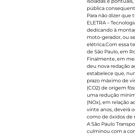
isoladas e pontuais
pública consequent
Para não dizer que 
ELETRA – Tecnologi
dedicando à montage
moto-gerador, ou s
elétrica.Com essa t
de São Paulo, em Ro
Finalmente, em mead
deu nova redação ao 
estabelece que, nu
prazo máximo de vi
(CO2) de origem fóss
uma redução mínima
(NOx), em relação a
vinte anos, deverá 
como de óxidos de n
A São Paulo Transpor
culminou com a cont