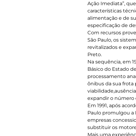
Ação Imediata”, que
características téc
alimentação e de s
especificação de de
Com recursos proven
São Paulo, os siste
revitalizados e exp
Preto.
Na sequência, em 
Básico do Estado de
processamento anaer
ônibus da sua frota 
viabilidade,ausência
expandir o número d
Em 1991, após acordo
Paulo promulgou a L
empresas concession
substituir os motor
Mais uma experiência