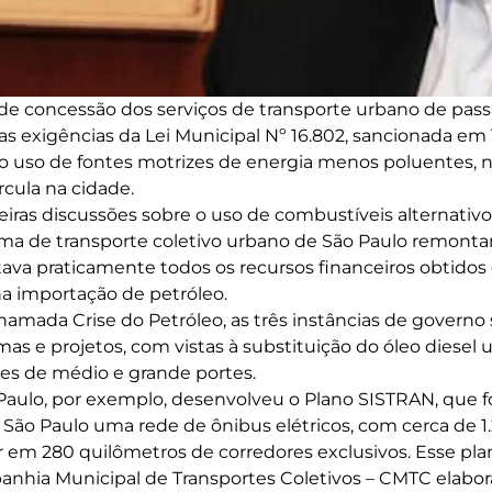
de concessão dos serviços de transporte urbano de pass
 exigências da Lei Municipal Nº 16.802, sancionada em 1
a o uso de fontes motrizes de energia menos poluentes, n
rcula na cidade.
eiras discussões sobre o uso de combustíveis alternativo
ema de transporte coletivo urbano de São Paulo remont
tava praticamente todos os recursos financeiros obtido
na importação de petróleo.
 chamada Crise do Petróleo, as três instâncias de governo
s e projetos, com vistas à substituição do óleo diesel ut
es de médio e grande portes.
 Paulo, por exemplo, desenvolveu o Plano SISTRAN, que 
 São Paulo uma rede de ônibus elétricos, com cerca de 1.
ar em 280 quilômetros de corredores exclusivos. Esse pla
anhia Municipal de Transportes Coletivos – CMTC elabo