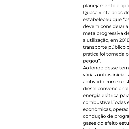
planejamento e apor
Quase vinte anos dep
estabeleceu que “os
devem considerar a 
meta progressiva de
a utilização, em 201
transporte público 
prática foi tomada 
pegou”.
Ao longo desse tem
várias outras iniciat
aditivado com subst
diesel convencional
energia elétrica par
combustível.Todas es
econômicas, operaci
condução de progra
gases do efeito est