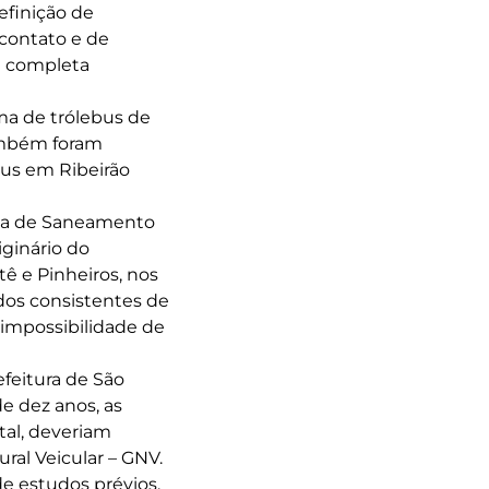
efinição de
 contato e de
a completa
ma de trólebus de
também foram
bus em Ribeirão
ia de Saneamento
iginário do
ê e Pinheiros, nos
udos consistentes de
 impossibilidade de
efeitura de São
e dez anos, as
tal, deveriam
ral Veicular – GNV.
de estudos prévios,