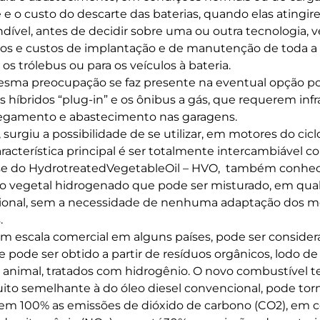
 e o custo do descarte das baterias, quando elas atingir
indível, antes de decidir sobre uma ou outra tecnologia, v
os e custos de implantação e de manutenção de toda a i
 os trólebus ou para os veículos à bateria.
esma preocupação se faz presente na eventual opção po
 híbridos “plug-in” e os ônibus a gás, que requerem infr
egamento e abastecimento nas garagens.
urgiu a possibilidade de se utilizar, em motores do cicl
racterística principal é ser totalmente intercambiável c
ta-se do HydrotreatedVegetableOil – HVO, também conhe
eo vegetal hidrogenado que pode ser misturado, em qual
cional, sem a necessidade de nenhuma adaptação dos mo
.
 em escala comercial em alguns países, pode ser consider
e pode ser obtido a partir de resíduos orgânicos, lodo de
 animal, tratados com hidrogênio. O novo combustível t
to semelhante à do óleo diesel convencional, pode tor
r em 100% as emissões de dióxido de carbono (CO2), em c