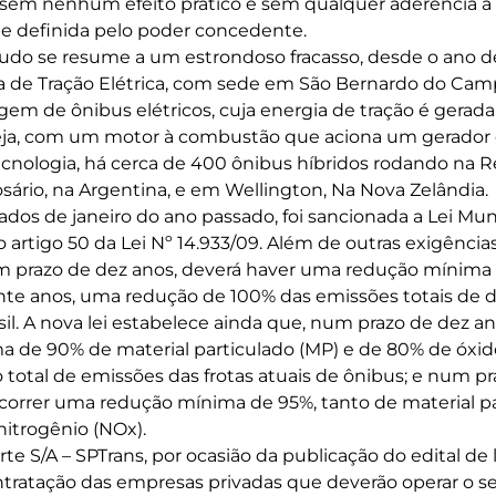
, sem nenhum efeito prático e sem qualquer aderência à
e definida pelo poder concedente.
tudo se resume a um estrondoso fracasso, desde o ano 
a de Tração Elétrica, com sede em São Bernardo do Cam
m de ônibus elétricos, cuja energia de tração é gerad
eja, com um motor à combustão que aciona um gerador 
ecnologia, há cerca de 400 ônibus híbridos rodando na 
sário, na Argentina, e em Wellington, Na Nova Zelândia.
os de janeiro do ano passado, foi sancionada a Lei Muni
artigo 50 da Lei Nº 14.933/09. Além de outras exigências,
m prazo de dez anos, deverá haver uma redução mínima
nte anos, uma redução de 100% das emissões totais de 
il. A nova lei estabelece ainda que, num prazo de dez an
 de 90% de material particulado (MP) e de 80% de óxid
o total de emissões das frotas atuais de ônibus; e num 
ocorrer uma redução mínima de 95%, tanto de material p
itrogênio (NOx).
te S/A – SPTrans, por ocasião da publicação do edital de 
ratação das empresas privadas que deverão operar o se