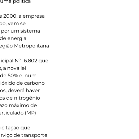
 uma política
de 2000, a empresa
po, vem se
a por um sistema
de energia
Região Metropolitana
cipal Nº 16.802 que
 a nova lei
 de 50% e, num
dióxido de carbono
os, deverá haver
os de nitrogênio
prazo máximo de
articulado (MP)
licitação que
rviço de transporte