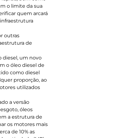
em o limite da sua
erificar quem arcará
nfraestrutura
r outras
aestrutura de
o diesel, um novo
om o óleo diesel de
cido como diesel
quer proporção, ao
tores utilizados
ado a versão
 esgoto, óleos
em a estrutura de
nar os motores mais
erca de 10% as