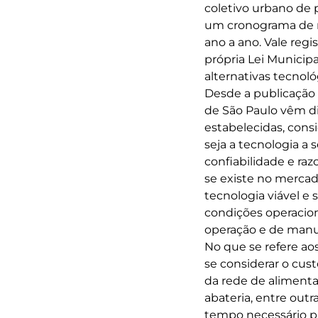
coletivo urbano de
um cronograma de re
ano a ano. Vale reg
própria Lei Municipa
alternativas tecnol
Desde a publicação 
de São Paulo vêm di
estabelecidas, cons
seja a tecnologia a 
confiabilidade e raz
se existe no mercad
tecnologia viável e 
condições operacion
operação e de manut
No que se refere aos
se considerar o cust
da rede de alimenta
abateria, entre out
tempo necessário p