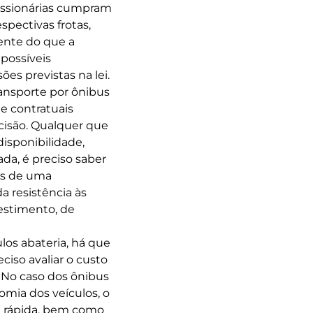
essionárias cumpram
pectivas frotas,
gente do que a
 possíveis
es previstas na lei.
ransporte por ônibus
e contratuais
cisão. Qualquer que
disponibilidade,
ada, é preciso saber
is de uma
a resistência às
vestimento, de
ulos abateria, há que
eciso avaliar o custo
. No caso dos ônibus
omia dos veículos, o
a rápida, bem como