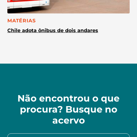
CATEGORIA:
MATÉRIAS
Chile adota ônibus de dois andares
Não encontrou o que
procura? Busque no
acervo
Procurar no acervo