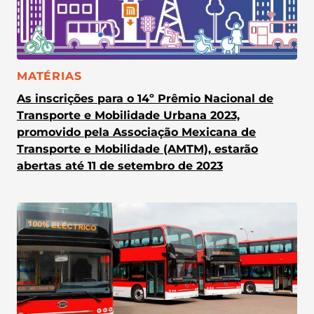
CATEGORIA:
MATÉRIAS
As inscrições para o 14º Prêmio Nacional de
Transporte e Mobilidade Urbana 2023,
promovido pela Associação Mexicana de
Transporte e Mobilidade (AMTM), estarão
abertas até 11 de setembro de 2023