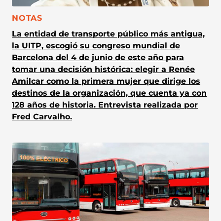
CATEGORÍA:
NOTAS
La entidad de transporte público más antigua,
la UITP, escogió su congreso mundial de
Barcelona del 4 de junio de este año para
tomar una decisión histórica: elegir a Renée
Amilcar como la primera mujer que dirige los
destinos de la organización, que cuenta ya con
128 años de historia. Entrevista realizada por
Fred Carvalho.