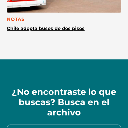
CATEGORÍA:
NOTAS
Chile adopta buses de dos pisos
¿No encontraste lo que
buscas? Busca en el
archivo
Buscar en la colección