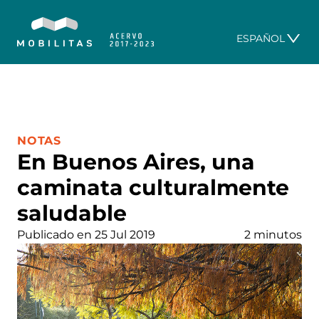
ESPAÑOL
CATEGORÍA:
NOTAS
En Buenos Aires, una
caminata culturalmente
saludable
Publicado en 25 Jul 2019
2 minutos