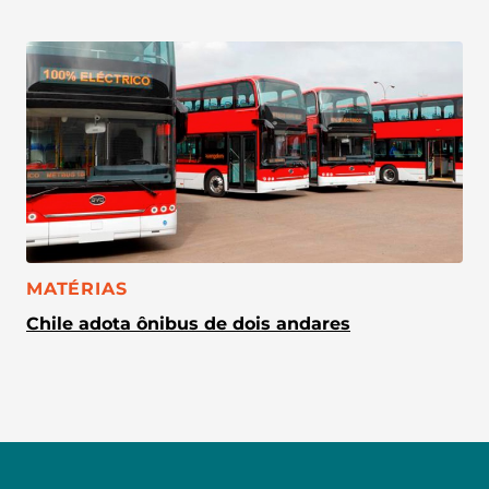
CATEGORIA:
MATÉRIAS
Chile adota ônibus de dois andares