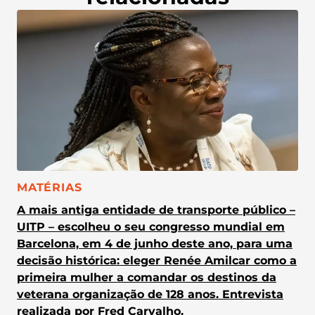
CATEGORIA:
MATÉRIAS
A mais antiga entidade de transporte público –
UITP – escolheu o seu congresso mundial em
Barcelona, em 4 de junho deste ano, para uma
decisão histórica: eleger Renée Amilcar como a
primeira mulher a comandar os destinos da
veterana organização de 128 anos. Entrevista
realizada por Fred Carvalho.