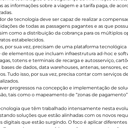
s as informações sobre a viagem e a tarifa paga, de acor
zadas.
dor de tecnologia deve ser capaz de realizar a compensa
lidações de todas as passagens pagantes e as que poss
assim como a distribuição da cobrança para os múltiplos 
atos estabelecidos.
s, por sua vez, precisam de uma plataforma tecnológica 
e elementos que incluam infraestrutura ad-hoc e softw
agas, totens e terminais de recarga e autosserviço, cart
s, bases de dados, data warehouses, antenas, sensores,
os. Tudo isso, por sua vez, precisa contar com serviços d
lizados.
haver progressos na concepção e implementação de solu
asão, tais como o mapeamento de “zonas de pagamento” 
ecnologia que têm trabalhado intensamente nesta evol
tando soluções que estão alinhadas com os novos requis
s digitais que estão surgindo. O foco é aplicar diferent