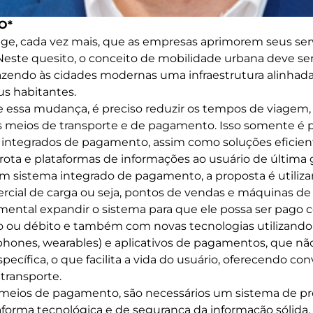
O*
ige, cada vez mais, que as empresas aprimorem seus servi
Neste quesito, o conceito de mobilidade urbana deve se
razendo às cidades modernas uma infraestrutura alinha
s habitantes.
de essa mudança, é preciso reduzir os tempos de viagem,
es meios de transporte e de pagamento. Isso somente é 
 integrados de pagamento, assim como soluções eficien
ota e plataformas de informações ao usuário de última 
m sistema integrado de pagamento, a proposta é utiliza
rcial de carga ou seja, pontos de vendas e máquinas d
mental expandir o sistema para que ele possa ser pago 
 ou débito e também com novas tecnologias utilizando 
tphones, wearables) e aplicativos de pagamentos, que n
específica, o que facilita a vida do usuário, oferecendo co
transporte.
s meios de pagamento, são necessários um sistema de 
forma tecnológica e de segurança da informação sólida