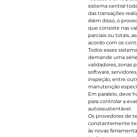
sistema central toda
das transações reali
Além disso, o prove
que consiste nas va
parciais ou totais, 
acordo com os contr
Todos esses sistema
demande uma série d
validadores, zonas p
software, servidore
inspeção, entre outr
manutenção especia
Em paralelo, deve 
para controlar a ev
autossustentável.
Os provedores de t
constantemente tes
às novas ferramenta