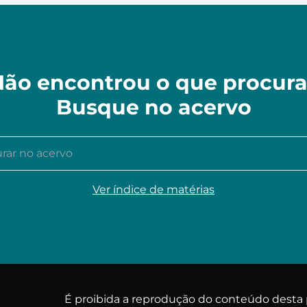
ão encontrou o que procur
Busque no acervo
r no acervo
Ver índice de matérias
É proibida a reprodução do conteúdo dest