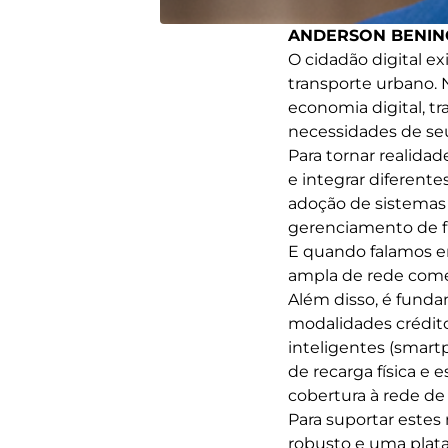
ANDERSON BENIN
O cidadão digital ex
transporte urbano. 
economia digital, t
necessidades de seu
Para tornar realida
e integrar diferent
adoção de sistemas
gerenciamento de fr
E quando falamos e
ampla de rede come
Além disso, é funda
modalidades crédito
inteligentes (smar
de recarga física e 
cobertura à rede de 
Para suportar este
robusto e uma plata