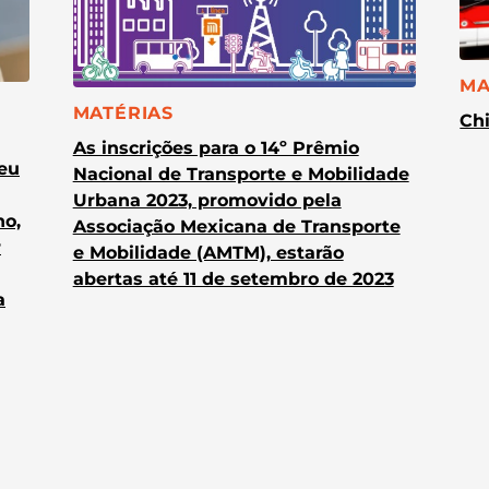
CA
MA
CATEGORIA:
MATÉRIAS
Chi
As inscrições para o 14º Prêmio
heu
Nacional de Transporte e Mobilidade
Urbana 2023, promovido pela
no,
Associação Mexicana de Transporte
r
e Mobilidade (AMTM), estarão
abertas até 11 de setembro de 2023
a