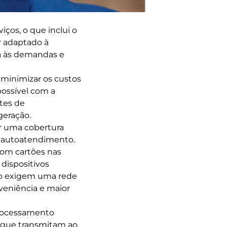
ços, o que inclui o
r adaptado à
da às demandas e
 minimizar os custos
possível com a
tes de
geração.
r uma cobertura
e autoatendimento.
com cartões nas
dispositivos
ão exigem uma rede
nveniência e maior
processamento
, que transmitam ao