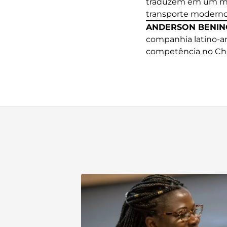
traduzem em um melh
transporte moderno.
ANDERSON BENIN
companhia latino-a
competência no Chil