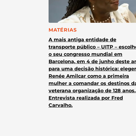
CATEGORIA:
MATÉRIAS
A mais antiga entidade de
transporte público – UITP – escol
o seu congresso mundial em
Barcelona, em 4 de junho deste a
para uma decisão histórica: elege
Renée Amilcar como a primeira
mulher a comandar os destinos d
veterana organização de 128 anos.
Entrevista realizada por Fred
Carvalho.