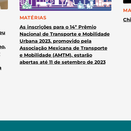
CA
MA
CATEGORIA:
MATÉRIAS
Chi
As inscrições para o 14º Prêmio
heu
Nacional de Transporte e Mobilidade
Urbana 2023, promovido pela
no,
Associação Mexicana de Transporte
r
e Mobilidade (AMTM), estarão
abertas até 11 de setembro de 2023
a