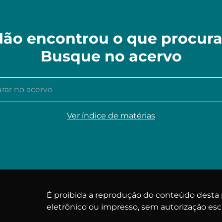
ão encontrou o que procur
Busque no acervo
r no acervo
Ver índice de matérias
É proibida a reprodução do conteúdo dest
eletrônico ou impresso, sem autorização esc