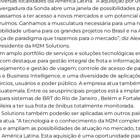
ersas localidades da América Latina. “A aquisição por
vergadura da Sonda abre uma janela de possibilidades p
Passamos a ter acesso a novos mercados e um potencial
ruímos. Ganhamos a musculatura necessária para uma no
ilidade urbana para os grandes projetos no Brasil e na A
 de paradigma que trazemos para o mercado”, diz Alex
esidente da M2M Solutions.
amplo portfólio de serviços e soluções tecnológicas e
com destaque para gestão integral de frota e informaçã
ejamento e gestão de viagem; controle de acesso de pa
s e Business Intelligence, e uma diversidade de aplicaçõ
órcios, usuários e poder público. A empresa atua tamb
Guatemala. Entre os seusprincipais projetos está a impl
para sistemas de BRT do Rio de Janeiro , Belém e Fortalez
sileira a ter sua frota de ônibus totalmente monitorada.
 Solutions também poderão ser aplicadas em outros paí
da atua. “A tecnologia e o conhecimento da M2M compl
es e ampliam as possibilidades de atuação no mercado, t
 América Latina. Esta aquisição é uma oportunidade para