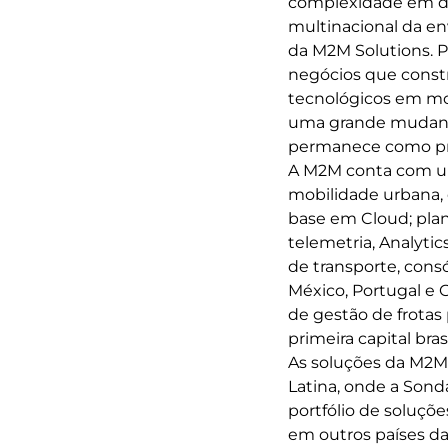
complexidade em div
multinacional da en
da M2M Solutions. 
negócios que const
tecnológicos em mob
uma grande mudança
permanece como pr
A M2M conta com um 
mobilidade urbana, 
base em Cloud; plan
telemetria, Analytic
de transporte, cons
México, Portugal e 
de gestão de frotas 
primeira capital bra
As soluções da M2M
Latina, onde a Son
portfólio de soluçõ
em outros países da