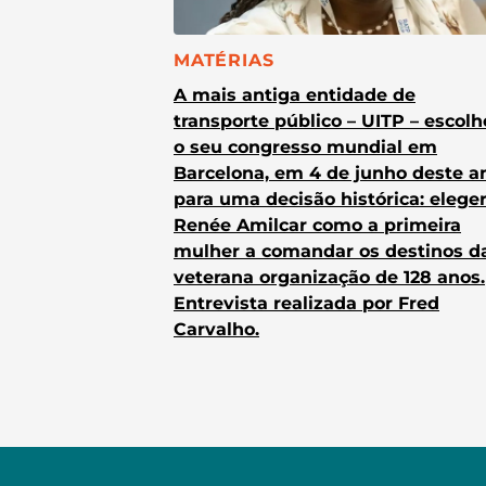
CATEGORIA:
MATÉRIAS
A mais antiga entidade de
transporte público – UITP – escol
o seu congresso mundial em
Barcelona, em 4 de junho deste a
para uma decisão histórica: elege
Renée Amilcar como a primeira
mulher a comandar os destinos d
veterana organização de 128 anos.
Entrevista realizada por Fred
Carvalho.