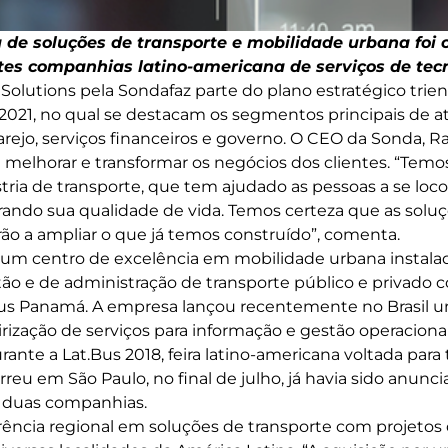
a de soluções de transporte e mobilidade urbana fo
es companhias latino-americana de serviços de tec
Solutions pela Sondafaz parte do plano estratégico trie
 2021, no qual se destacam os segmentos principais de 
varejo, serviços financeiros e governo. O CEO da Sonda, Ra
 melhorar e transformar os negócios dos clientes. “Temo
tria de transporte, que tem ajudado as pessoas a se l
rando sua qualidade de vida. Temos certeza que as sol
rão a ampliar o que já temos construído”, comenta.
um centro de excelência em mobilidade urbana instalado
ão e de administração de transporte público e privado 
bus Panamá. A empresa lançou recentemente no Brasil 
rização de serviços para informação e gestão operacional
nte a Lat.Bus 2018, feira latino-americana voltada para 
reu em São Paulo, no final de julho, já havia sido anunc
s duas companhias.
ência regional em soluções de transporte com projetos