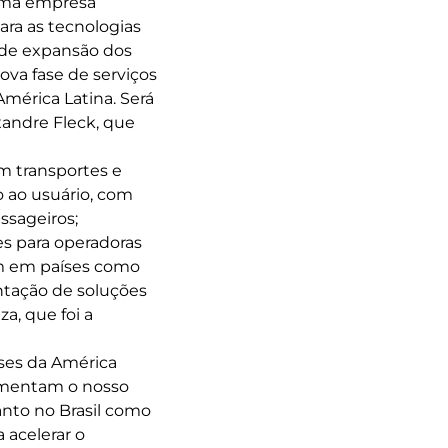
 uma empresa
ara as tecnologias
 de expansão dos
va fase de serviços
mérica Latina. Será
andre Fleck, que
m transportes e
o ao usuário, com
ssageiros;
es para operadoras
ém em países como
antação de soluções
a, que foi a
ses da América
ementam o nosso
anto no Brasil como
 acelerar o