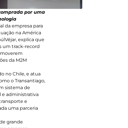
i comprada por uma
nologia
nal da empresa para
atuação na América
úlVéjar, explica que
s um track-record
ocomoverem
uções da M2M
 no Chile, e atua
como o Transantiago,
um sistema de
 e administrativa
transporte e
iada uma parceria
 de grande