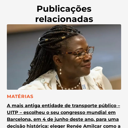
Publicações
relacionadas
CATEGORIA:
MATÉRIAS
A mais antiga entidade de transporte público –
UITP – escolheu o seu congresso mundial em
Barcelona, em 4 de junho deste ano, para uma
decisão histórica: eleger Renée Amilcar como a