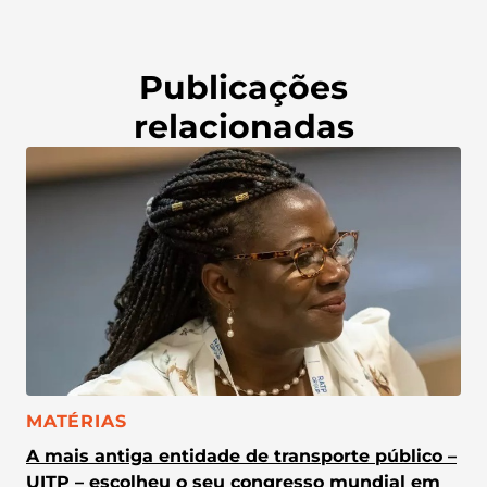
Publicações
relacionadas
CATEGORIA:
MATÉRIAS
A mais antiga entidade de transporte público –
UITP – escolheu o seu congresso mundial em