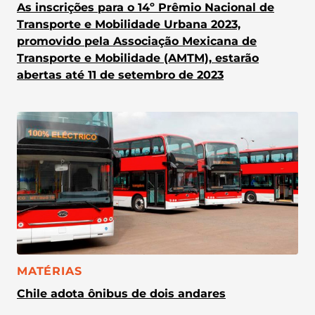
As inscrições para o 14º Prêmio Nacional de
Transporte e Mobilidade Urbana 2023,
promovido pela Associação Mexicana de
Transporte e Mobilidade (AMTM), estarão
abertas até 11 de setembro de 2023
CATEGORIA:
MATÉRIAS
Chile adota ônibus de dois andares