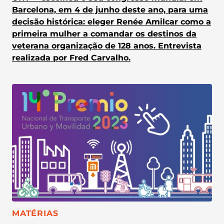
Barcelona, em 4 de junho deste ano, para uma
decisão histórica: eleger Renée Amilcar como a
primeira mulher a comandar os destinos da
veterana organização de 128 anos. Entrevista
realizada por Fred Carvalho.
CATEGORIA:
MATÉRIAS