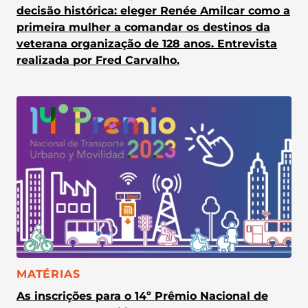
decisão histórica: eleger Renée Amilcar como a
primeira mulher a comandar os destinos da
veterana organização de 128 anos. Entrevista
realizada por Fred Carvalho.
CATEGORIA:
MATÉRIAS
As inscrições para o 14º Prêmio Nacional de