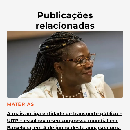
Publicações
relacionadas
CATEGORIA:
MATÉRIAS
A mais antiga entidade de transporte público –
UITP – escolheu o seu congresso mundial em
Barcelona, em 4 de junho deste ano, para uma