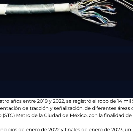
tro años entre 2019 y 2022, se registró el robo de 14 mi
mentación de tracción y señalización, de diferentes áreas
 (STC) Metro de la Ciudad de México, con la finalidad de
ncipios de enero de 2022 y finales de enero de 2023, un 