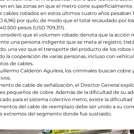
ren en las zonas en que el metro corre superficialmente.
e cables robados en estos últimos cuatro años pesaban 1
D 6,96) por quilo, de modo que el total recaudado por l
240.500 pesos (USD 709,311).
 consideró que el volumen robado denota que la acción 
ente una persona indigente que se meta al registro, tra
do, una vez que el transporte del producto de los robos 
o la cooperación de varias personas, incluso con vehícu
tos de cables.
Guillermo Calderón Aguilera, los criminales buscan cobre
ivos.
nto de cable de señalización, el Director General expl
les pequeños de cobre. Además de la dificultad de su ad
ado para el sistema colectivo metro, existe la dificultad 
amentos del cable de reemplazo debe ser unido a su cor
dos extremos del segmento donde fue sustraído.