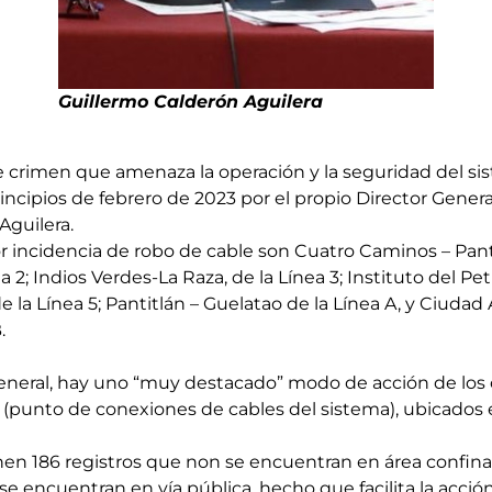
Guillermo Calderón Aguilera
e crimen que amenaza la operación y la seguridad del si
ncipios de febrero de 2023 por el propio Director Genera
Aguilera.
 incidencia de robo de cable son Cuatro Caminos – Pant
a 2; Indios Verdes-La Raza, de la Línea 3; Instituto del Pe
 la Línea 5; Pantitlán – Guelatao de la Línea A, y Ciuda
.
eneral, hay uno “muy destacado” modo de acción de los c
s (punto de conexiones de cables del sistema), ubicados
tienen 186 registros que non se encuentran en área confin
se encuentran en vía pública, hecho que facilita la acción