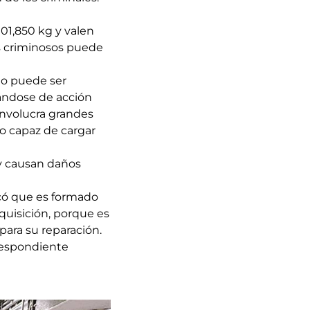
01,850 kg y valen
os criminosos puede
no puede ser
tándose de acción
involucra grandes
lo capaz de cargar
 y causan daños
icó que es formado
quisición, porque es
para su reparación.
respondiente