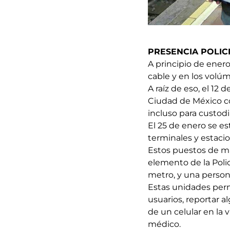
PRESENCIA POLIC
A principio de ener
cable y en los volú
A raíz de eso, el 12
Ciudad de México co
incluso para custodia
El 25 de enero se e
terminales y estacio
Estos puestos de ma
elemento de la Polic
metro, y una person
Estas unidades perm
usuarios, reportar 
de un celular en la
médico.