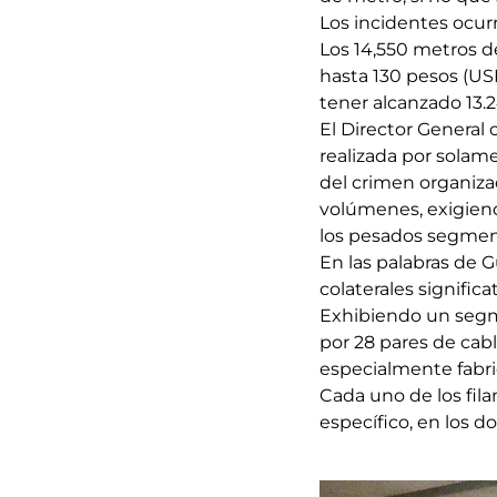
Los incidentes ocur
Los 14,550 metros d
hasta 130 pesos (US
tener alcanzado 13.
El Director General
realizada por solam
del crimen organiza
volúmenes, exigiend
los pesados segmen
En las palabras de 
colaterales significat
Exhibiendo un segme
por 28 pares de cab
especialmente fabric
Cada uno de los fil
específico, en los 