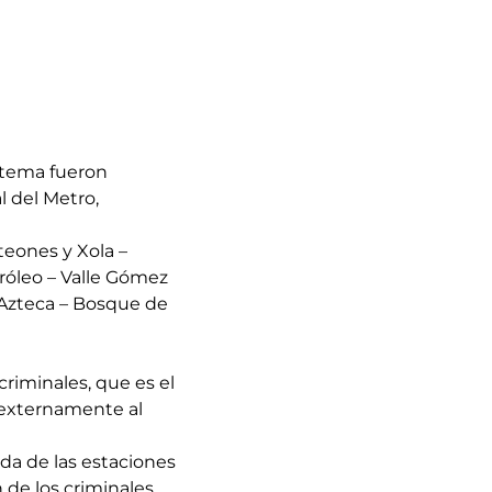
stema fueron
l del Metro,
eones y Xola –
tróleo – Valle Gómez
d Azteca – Bosque de
riminales, que es el
 externamente al
ada de las estaciones
 de los criminales.